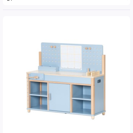
Lijm & toebehoren
Leeftijd
Stempels & stempelkussens
2 jaar
(1)
Knutselpakketten
3 jaar
(1)
4 jaar
(1)
Glitter
5 jaar
(1)
Kralen & knopen
6 jaar
(1)
Gereedschap en ijzerwaren
Merk
Handgereedschap
Betzold
(1)
Tuingereedschap
Kindergereedschap
IJzerwaren en draad
Filter op prijs
Werkbanken
Hobbymateriaal