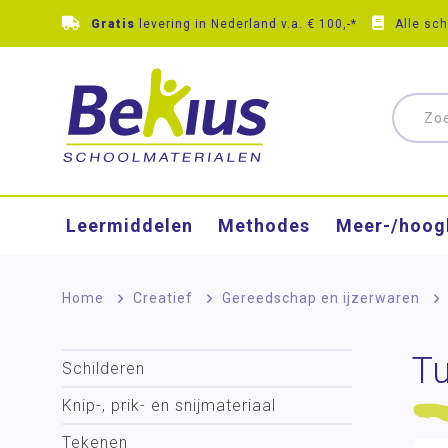
Gratis
levering in Nederland v.a. € 100,-*
Alle sc
Leermiddelen
Methodes
Meer-/hoog
Home
>
Creatief
>
Gereedschap en ijzerwaren
>
T
Schilderen
Knip-, prik- en snijmateriaal
Tekenen