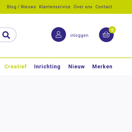
Blog / Nieuws
Klantenservice
Over ons
Contact
0
inloggen
Creatief
Inrichting
Nieuw
Merken