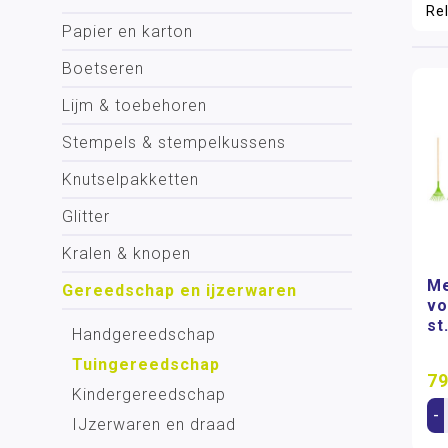
Papier en karton
Boetseren
Lijm & toebehoren
Stempels & stempelkussens
Knutselpakketten
Glitter
Kralen & knopen
Me
Gereedschap en ijzerwaren
vo
st
Handgereedschap
Tuingereedschap
79
Kindergereedschap
-
IJzerwaren en draad