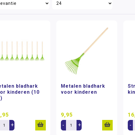
talen bladhark
Metalen bladhark
St
or kinderen (10
voor kinderen
ki
.)
,95
9,95
16
+
-
+
-