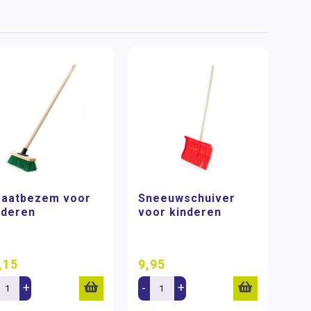
raatbezem voor
Sneeuwschuiver
nderen
voor kinderen
,15
9,95
+
-
+