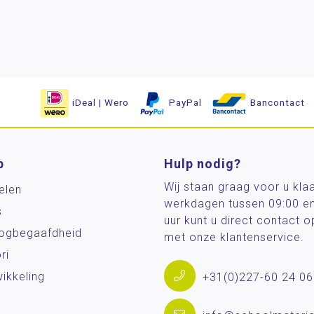
iDeal | Wero
PayPal
Bancontact
p
Hulp nodig?
Wij staan graag voor u kla
elen
werkdagen tussen 09:00 e
s
uur kunt u direct contact
og­begaafdheid
met onze klantenservice.
ri
ikkeling
+31(0)227-60 24 06