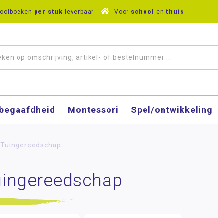
hoolboeken
per stuk
leverbaar
Voor
school
en
thuis
­begaafdheid
Montessori
Spel/ontwikkeling
Tuingereedschap
uingereedschap