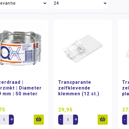
zerdraad |
Transparante
Tr
rzinkt | Diameter
zelfklevende
ze
9 mm | 50 meter
klemmen (12 st.)
pl
75
29,95
27
+
-
+
-