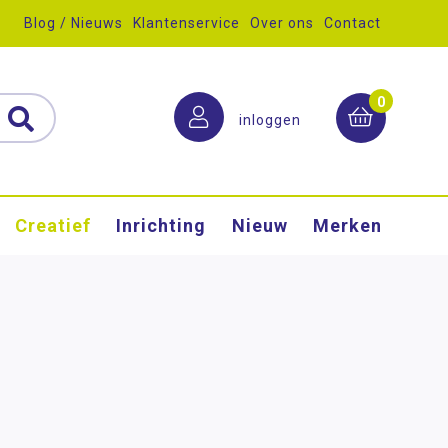
Blog / Nieuws
Klantenservice
Over ons
Contact
0
inloggen
Creatief
Inrichting
Nieuw
Merken