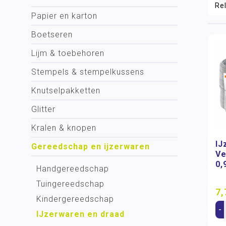
Papier en karton
Boetseren
Lijm & toebehoren
Stempels & stempelkussens
Knutselpakketten
Glitter
Kralen & knopen
IJ
Gereedschap en ijzerwaren
Ve
0,
Handgereedschap
Tuingereedschap
7,
Kindergereedschap
-
IJzerwaren en draad