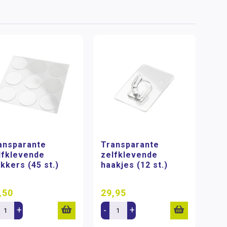
ansparante
Transparante
lfklevende
zelfklevende
akkers (45 st.)
haakjes (12 st.)
,50
29,95
+
-
+