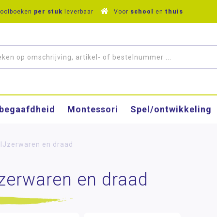
hoolboeken
per stuk
leverbaar
Voor
school
en
thuis
­begaafdheid
Montessori
Spel/ontwikkeling
IJzerwaren en draad
zerwaren en draad