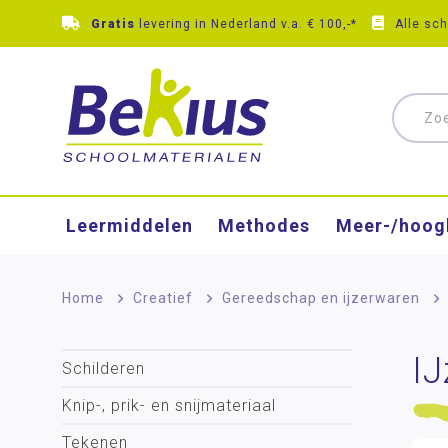
Gratis
levering in Nederland v.a. € 100,-*
Alle sc
Leermiddelen
Methodes
Meer-/hoog
Home
>
Creatief
>
Gereedschap en ijzerwaren
>
IJ
Schilderen
Knip-, prik- en snijmateriaal
Tekenen