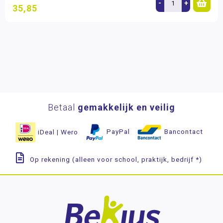
-
+
35,85
Betaal
gemakkelijk en veilig
iDeal | Wero
PayPal
Bancontact
Op rekening (alleen voor school, praktijk, bedrijf *)