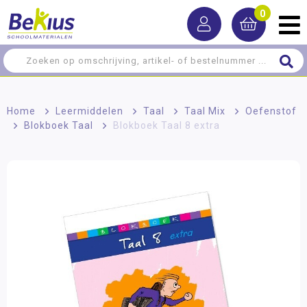
0
Home
>
Leermiddelen
>
Taal
>
Taal Mix
>
Oefenstof
>
Blokboek Taal
>
Blokboek Taal 8 extra