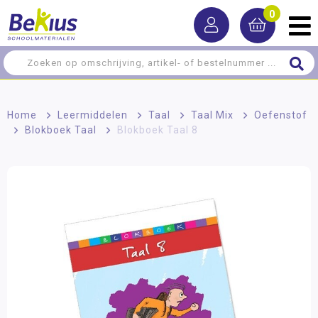
0
Home
>
Leermiddelen
>
Taal
>
Taal Mix
>
Oefenstof
>
Blokboek Taal
>
Blokboek Taal 8