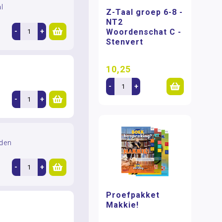
l
Z-Taal groep 6-8 -
NT2
Woordenschat C -
-
+
Stenvert
10,25
-
+
-
+
rden
-
+
Proefpakket
Makkie!