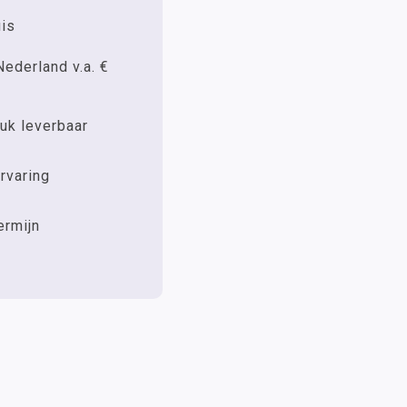
uis
Nederland v.a. €
uk leverbaar
rvaring
ermijn