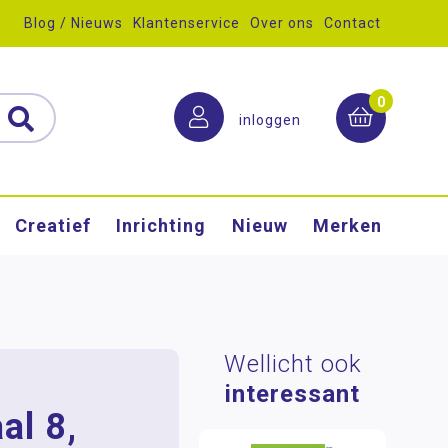
Blog / Nieuws
Klantenservice
Over ons
Contact
0
inloggen
Creatief
Inrichting
Nieuw
Merken
Wellicht ook
interessant
al 8,