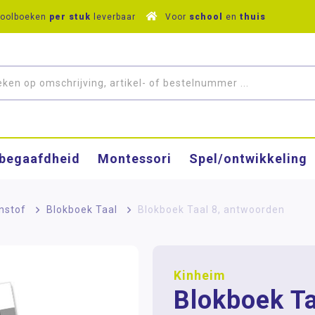
hoolboeken
per stuk
leverbaar
Voor
school
en
thuis
­begaafdheid
Montessori
Spel/ontwikkeling
nstof
>
Blokboek Taal
>
Blokboek Taal 8, antwoorden
Kinheim
Blokboek Ta