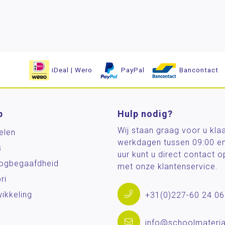
iDeal | Wero
PayPal
Bancontact
p
Hulp nodig?
Wij staan graag voor u kla
elen
werkdagen tussen 09:00 e
s
uur kunt u direct contact
og­begaafdheid
met onze klantenservice.
ri
ikkeling
+31(0)227-60 24 06
info@schoolmateria