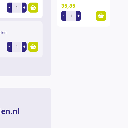
35,85
-
+
-
+
rden
-
+
en.nl