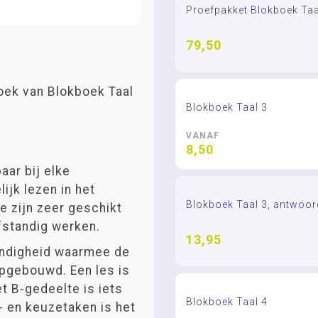
Proefpakket Blokboek Taa
79,50
oek van Blokboek Taal
Blokboek Taal 3
VANAF
8,50
aar bij elke
jk lezen in het
Blokboek Taal 3, antwoo
e zijn zeer geschikt
fstandig werken.
13,95
ondigheid waarmee de
opgebouwd. Een les is
t B-gedeelte is iets
Blokboek Taal 4
n- en keuzetaken is het