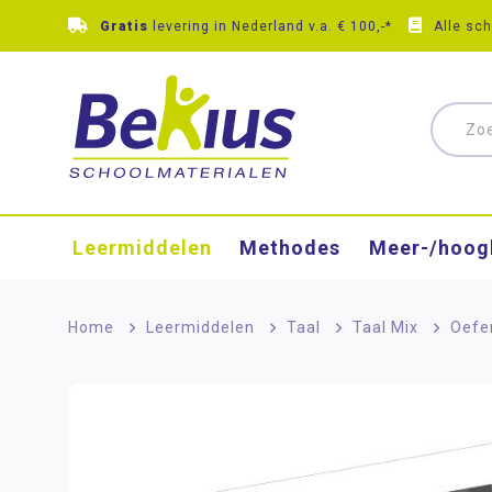
Gratis
levering in Nederland v.a. € 100,-*
Alle sc
Leermiddelen
Methodes
Meer-/hoog
Home
>
Leermiddelen
>
Taal
>
Taal Mix
>
Oefe