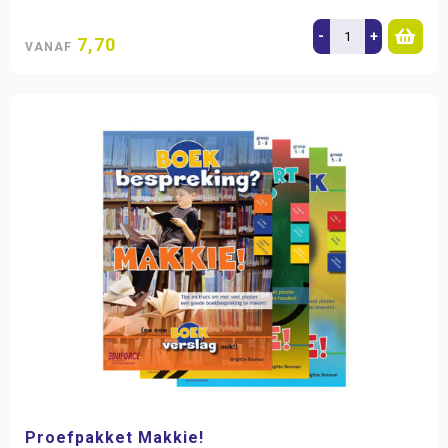
-
+
7,70
VANAF
Proefpakket Makkie!