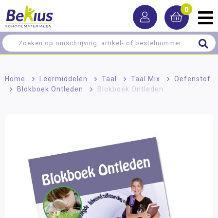
0
Home
>
Leermiddelen
>
Taal
>
Taal Mix
>
Oefenstof
>
Blokboek Ontleden
>
Blokboek Ontleden