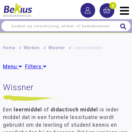
0
Home
>
Merken
>
Wissner
>
Leermiddelen
Menu
Filters
Leermiddelen
Wissner
Groepen
Rekenen
Groep 1
(12)
Groep 2
(17)
Wereldoriëntatie
Groep 3
(35)
Een
leermiddel
of
didactisch middel
is ieder
Groep 4
(36)
Creatief
middel dat in een formele lessituatie wordt
Groep 5
(37)
gebruikt om de leerling of student kennis en
Inrichting
Groep 6
(38)