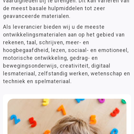
vaardigheden bij te brengen. Dit kan variëren van
Groep 7
(36)
Spel/ontwikkeling
de meest basale hulpmiddelen tot zeer
Groep 8
(37)
geavanceerde materialen.
VO
(25)
Als leverancier bieden wij u de meeste
ontwikkelingsmaterialen aan op het gebied van
Leeftijd
rekenen, taal, schrijven, meer- en
3 - 6 jaar
(17)
hoogbegaafdheid, lezen, sociaal- en emotioneel,
6 - 9 jaar
(42)
motorische ontwikkeling, gedrag- en
9 - 12 jaar
(38)
bewegingsonderwijs, creativiteit, digitaal
12 jaar >
(25)
lesmateriaal, zelfstandig werken, wetenschap en
techniek en spelmateriaal.
Materiaalkeuze
Bordmaterialen
(2)
Hulpmiddelen
(47)
Pakketten
(1)