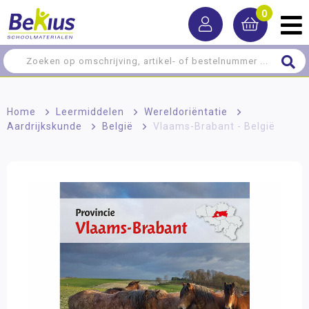
0
Home
>
Leermiddelen
>
Wereldoriëntatie
>
Aardrijkskunde
>
België
>
Vlaams-Brabant - België