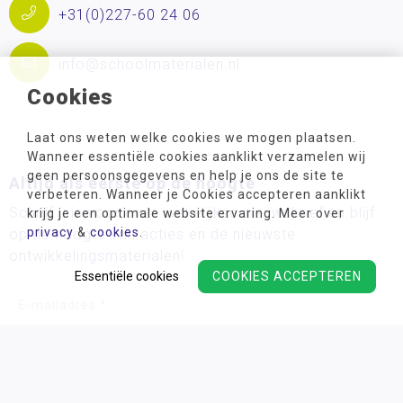
+31(0)227-60 24 06
info@schoolmaterialen.nl
Cookies
Laat ons weten welke cookies we mogen plaatsen.
Wanneer essentiële cookies aanklikt verzamelen wij
geen persoonsgegevens en help je ons de site te
Altijd als eerste op de hoogte
verbeteren. Wanneer je Cookies accepteren aanklikt
Schrijf u in voor onze wekelijkse nieuwsbrief en blijf
krijg je een optimale website ervaring. Meer over
privacy
&
cookies
.
op de hoogte van acties en de nieuwste
ontwikkelingsmaterialen!
Essentiële cookies
COOKIES ACCEPTEREN
Wij verwerken uw persoonsgegevens conform ons
privacy