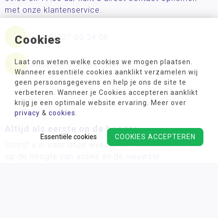
met onze klantenservice.
+31(0)227-60 24 06
Cookies
Laat ons weten welke cookies we mogen plaatsen.
info@schoolmaterialen.nl
Wanneer essentiële cookies aanklikt verzamelen wij
geen persoonsgegevens en help je ons de site te
verbeteren. Wanneer je Cookies accepteren aanklikt
krijg je een optimale website ervaring. Meer over
privacy
&
cookies
.
Altijd als eerste op de hoogte
Essentiële cookies
COOKIES ACCEPTEREN
Schrijf u in voor onze wekelijkse nieuwsbrief en blijf
op de hoogte van acties en de nieuwste
ontwikkelingsmaterialen!