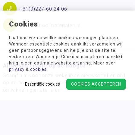
+31(0)227-60 24 06
Cookies
info@schoolmaterialen.nl
Laat ons weten welke cookies we mogen plaatsen.
Wanneer essentiële cookies aanklikt verzamelen wij
geen persoonsgegevens en help je ons de site te
verbeteren. Wanneer je Cookies accepteren aanklikt
krijg je een optimale website ervaring. Meer over
Altijd als eerste op de hoogte
privacy
&
cookies
.
Schrijf u in voor onze wekelijkse nieuwsbrief en blijf
op de hoogte van acties en de nieuwste
Essentiële cookies
COOKIES ACCEPTEREN
ontwikkelingsmaterialen!