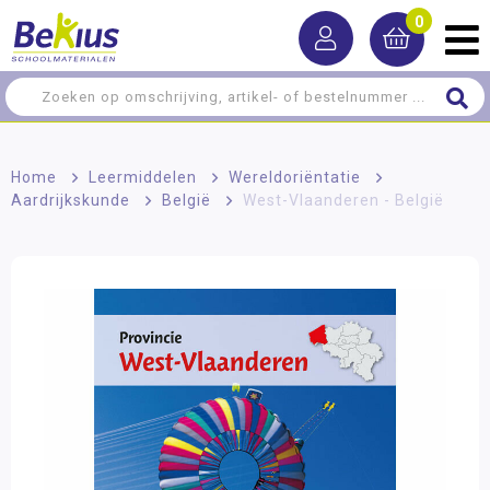
0
Home
>
Leermiddelen
>
Wereldoriëntatie
>
Aardrijkskunde
>
België
>
West-Vlaanderen - België