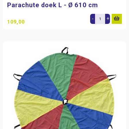
Parachute doek L - Ø 610 cm
-
+
109,00