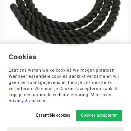
Cookies
Balancetouw | Ø 4 cm, 5 m | 100%
Laat ons weten welke cookies we mogen plaatsen.
Polypropyleen
Wanneer essentiële cookies aanklikt verzamelen wij
geen persoonsgegevens en help je ons de site te
verbeteren. Wanneer je Cookies accepteren aanklikt
59,00
krijg je een optimale website ervaring. Meer over
privacy
&
cookies
.
Essentiële cookies
Cookies accepteren