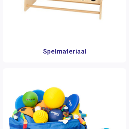
4 - 6 spelers
(11)
4 spelers
(2)
Toon meer
Speelduur
0 - 15 minuten
(1)
15 - 30 minuten
(1)
Spelmateriaal
Merk
Beleduc
(1)
Betzold
(25)
BS Toys
(8)
Dusyma
(6)
Kraft
(5)
Spectra Verlag
(1)
Spordas
(1)
TopTrike
(5)