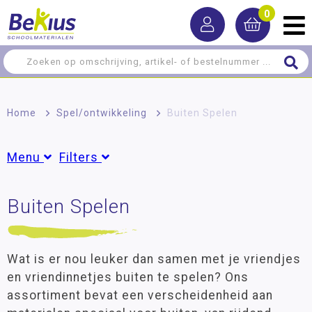
0
Home
>
Spel/ontwikkeling
>
Buiten Spelen
Menu
Filters
Ontwikkelingsmaterialen
Buiten Spelen
Groepen
Denkspellen
Dreumes
(2)
Peuter
(17)
Bouwen en construeren
Groep 1
(31)
Wat is er nou leuker dan samen met je vriendjes
Buiten Spelen
Groep 2
(35)
en vriendinnetjes buiten te spelen? Ons
Groep 3
(33)
assortiment bevat een verscheidenheid aan
Rijdend Materiaal
Groep 4
(31)