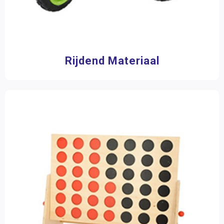
9 jaar
(13)
10 jaar
(13)
11 jaar
(13)
Toon meer
Rijdend Materiaal
Materiaalkeuze
Accessoires
(1)
Pakketten
(3)
Rijdend materiaal
(5)
Speelgoed
(7)
Spellen
(16)
Sportmaterialen en toebehoren
(4)
Aantal spelers
1 speler
(14)
2 - 4 spelers
(16)
2 spelers
(3)
3 spelers
(2)