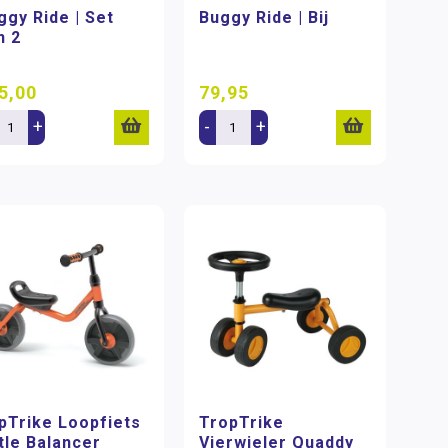
ggy Ride | Set
Buggy Ride | Bij
n 2
5,00
79,95
+
-
+
pTrike Loopfiets
TropTrike
ttle Balancer
Vierwieler Quaddy