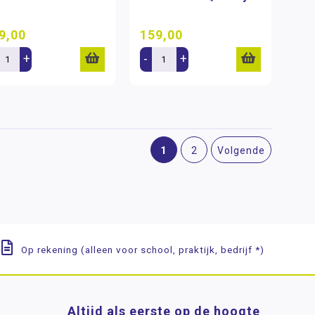
9,00
159,00
+
-
+
1
2
Volgende
Op rekening (alleen voor school, praktijk, bedrijf *)
Altijd als eerste op de hoogte