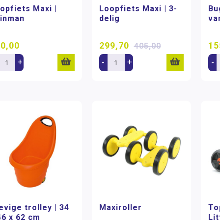
opfiets Maxi |
Loopfiets Maxi | 3-
Bu
inman
delig
va
0,00
299,70
15
405,00
+
-
+
-
evige trolley | 34
Maxiroller
To
46 x 62 cm
Li