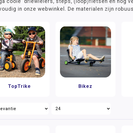
a coole' driewielers, steps, (loop)fietsen en nog v
oudig in onze webwinkel. De materialen zijn robuus
TopTrike
Bikez