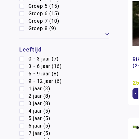
Groep 5
(15)
Groep 6
(15)
Groep 7
(10)
Groep 8
(9)
Toon meer
Leeftijd
0 - 3 jaar
(7)
Bi
(2
3 - 6 jaar
(16)
6 - 9 jaar
(8)
9 - 12 jaar
(6)
25
1 jaar
(3)
-
2 jaar
(8)
3 jaar
(8)
4 jaar
(5)
5 jaar
(5)
6 jaar
(5)
7 jaar
(5)