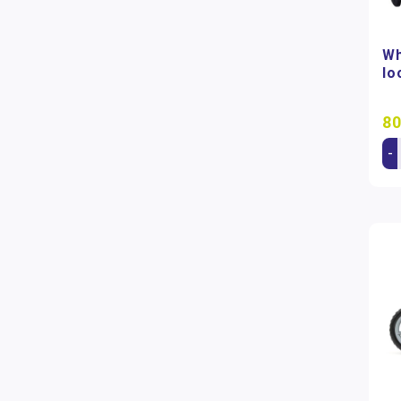
Wh
lo
80
-