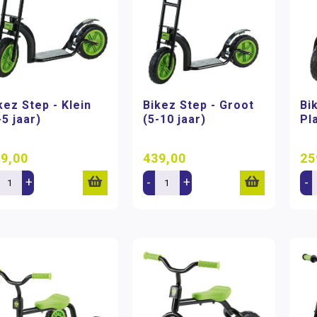
kez Step - Klein
Bikez Step - Groot
Bi
-5 jaar)
(5-10 jaar)
Pl
9,00
439,00
25
+
-
+
-