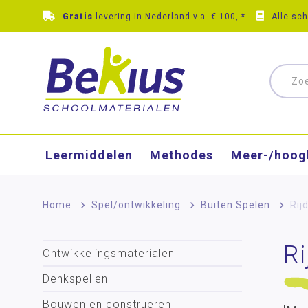
Gratis
levering in Nederland v.a. € 100,-*
Alle sc
Leermiddelen
Methodes
Meer-/hoog
Home
>
Spel/ontwikkeling
>
Buiten Spelen
>
Rij
Ri
Ontwikkelingsmaterialen
Denkspellen
Bouwen en construeren