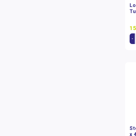
Lo
Tu
15
-
St
x 