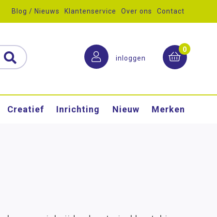
Blog / Nieuws
Klantenservice
Over ons
Contact
0
inloggen
Creatief
Inrichting
Nieuw
Merken