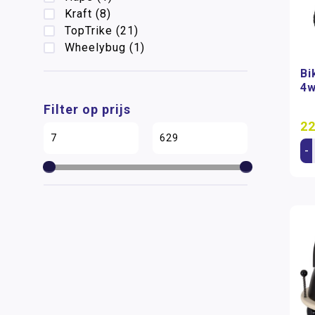
Kraft
(8)
TopTrike
(21)
Wheelybug
(1)
Bi
4w
Filter op prijs
22
-