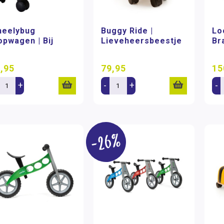
eelybug
Buggy Ride |
Lo
opwagen | Bij
Lieveheersbeestje
Br
,95
79,95
15
+
-
+
-
-26%