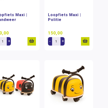
opfiets Maxi |
Loopfiets Maxi |
andweer
Politie
0,00
150,00
+
-
+