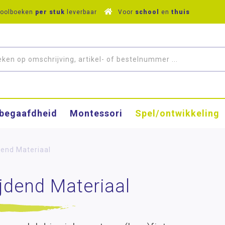
hoolboeken
per stuk
leverbaar
Voor
school
en
thuis
­begaafdheid
Montessori
Spel/ontwikkeling
dend Materiaal
jdend Materiaal