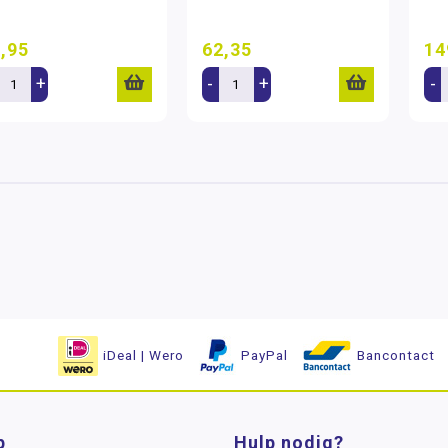
,95
62,35
14
+
-
+
-
iDeal | Wero
PayPal
Bancontact
p
Hulp nodig?