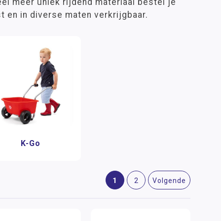
eel meer uniek rijdend materiaal bestel je
t en in diverse maten verkrijgbaar.
K-Go
1
2
Volgende