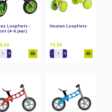
kez Loopfiets -
Houten Loopfiets
oot (4-6 jaar)
9,00
79,95
+
-
+