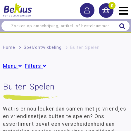
0
Home
>
Spel/ontwikkeling
>
Buiten Spelen
Menu
Filters
Ontwikkelingsmaterialen
Buiten Spelen
Groepen
Denkspellen
Dreumes
(2)
Peuter
(17)
Bouwen en construeren
Groep 1
(31)
Wat is er nou leuker dan samen met je vriendjes
Buiten Spelen
Groep 2
(35)
en vriendinnetjes buiten te spelen? Ons
Groep 3
(33)
assortiment bevat een verscheidenheid aan
Rijdend Materiaal
Groep 4
(31)