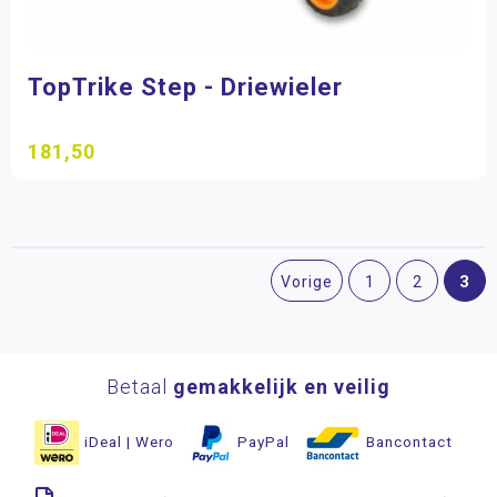
TopTrike Step - Driewieler
181,50
3
Vorige
1
2
Betaal
gemakkelijk en veilig
iDeal | Wero
PayPal
Bancontact