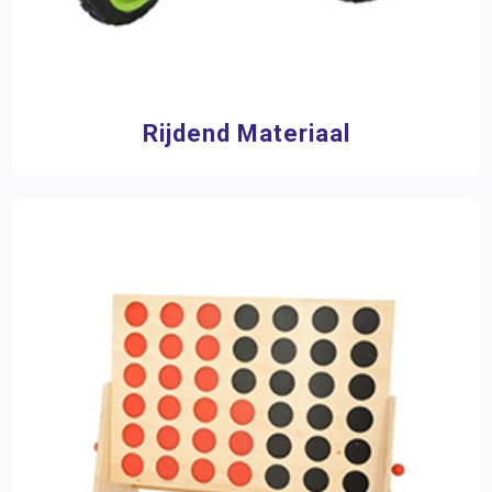
9 jaar
(13)
10 jaar
(13)
11 jaar
(13)
Toon meer
Rijdend Materiaal
Materiaalkeuze
Accessoires
(1)
Pakketten
(3)
Rijdend materiaal
(5)
Speelgoed
(7)
Spellen
(16)
Sportmaterialen en toebehoren
(4)
Aantal spelers
1 speler
(14)
2 - 4 spelers
(16)
2 spelers
(3)
3 spelers
(2)