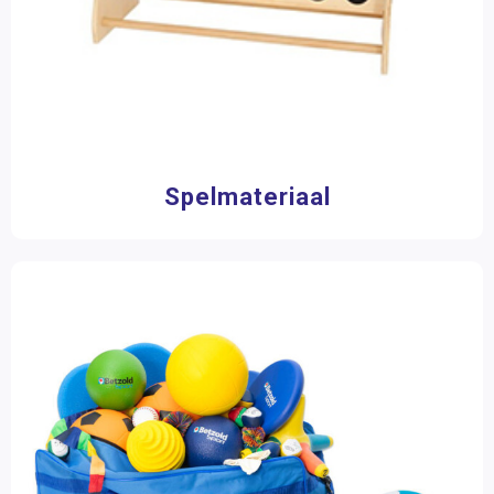
4 - 6 spelers
(11)
4 spelers
(2)
Toon meer
Speelduur
0 - 15 minuten
(1)
15 - 30 minuten
(1)
Spelmateriaal
Merk
Beleduc
(1)
Betzold
(25)
BS Toys
(8)
Dusyma
(6)
Kraft
(5)
Spectra Verlag
(1)
Spordas
(1)
TopTrike
(5)