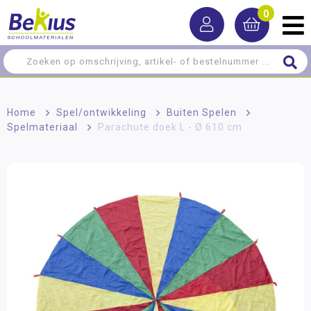
0
Home
>
Spel/ontwikkeling
>
Buiten Spelen
>
Spelmateriaal
>
Parachute doek L - Ø 610 cm