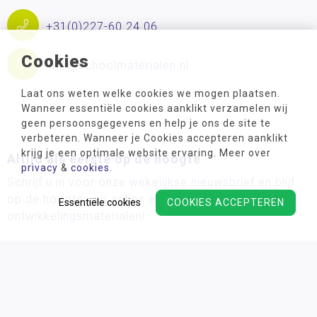
+31(0)227-60 24 06
Cookies
info@schoolmaterialen.nl
Laat ons weten welke cookies we mogen plaatsen.
Wanneer essentiële cookies aanklikt verzamelen wij
geen persoonsgegevens en help je ons de site te
verbeteren. Wanneer je Cookies accepteren aanklikt
krijg je een optimale website ervaring. Meer over
Altijd als eerste op de hoogte
privacy
&
cookies
.
Schrijf u in voor onze wekelijkse nieuwsbrief en blijf
op de hoogte van acties en de nieuwste
Essentiële cookies
COOKIES ACCEPTEREN
ontwikkelingsmaterialen!