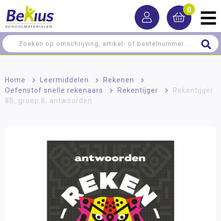
0
Home
>
Leermiddelen
>
Rekenen
>
Oefenstof snelle rekenaars
>
Rekentijger
>
Rekentijger
8B, groep 8, antwoorden