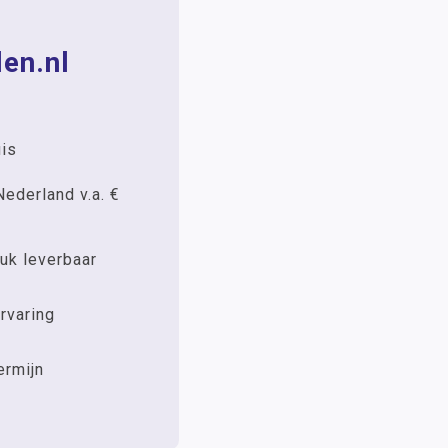
en.nl
uis
Nederland v.a. €
uk leverbaar
rvaring
ermijn