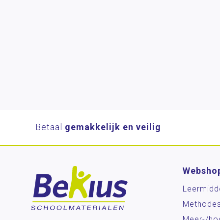
Betaal
gemakkelijk en veilig
Websho
Leermidd
Methode
Meer-/ho