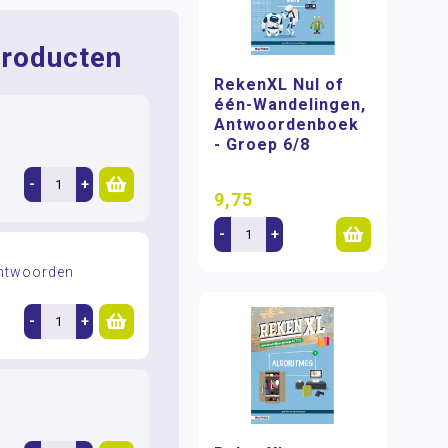
roducten
RekenXL Nul of
één-Wandelingen,
Antwoordenboek
- Groep 6/8
-
+
9,75
-
+
antwoorden
-
+