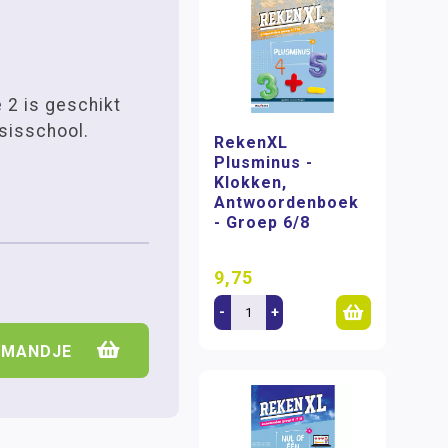
 2 is geschikt
sisschool.
RekenXL
Plusminus -
Klokken,
Antwoordenboek
- Groep 6/8
9,75
-
+
LMANDJE