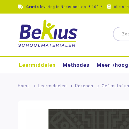
Gratis
levering in Nederland v.a. € 100,-*
Alle sc
Leermiddelen
Methodes
Meer-/hoog
Home
>
Leermiddelen
>
Rekenen
>
Oefenstof sn