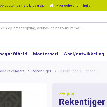
hoolboeken
per stuk
leverbaar
Voor
school
en
thuis
­begaafdheid
Montessori
Spel/ontwikkeling
elle rekenaars
>
Rekentijger
>
Rekentijger 8B, groep 8
Zwijsen
Rekentijger