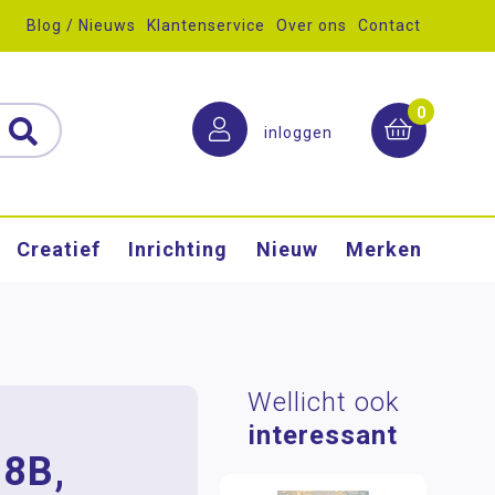
Blog / Nieuws
Klantenservice
Over ons
Contact
0
inloggen
Creatief
Inrichting
Nieuw
Merken
Wellicht ook
interessant
 8B,