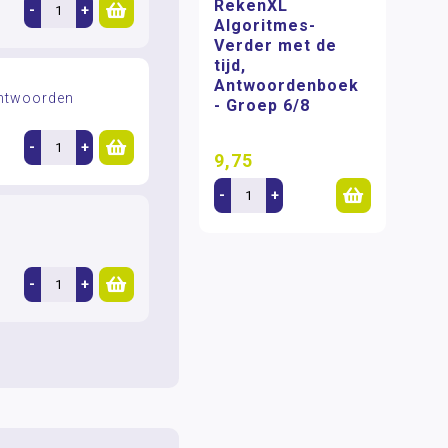
RekenXL
-
+
Algoritmes-
Verder met de
tijd,
Antwoordenboek
antwoorden
- Groep 6/8
-
+
9,75
-
+
-
+