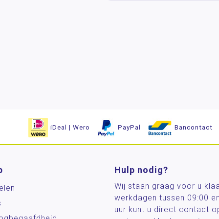
iDeal | Wero
PayPal
Bancontact
p
Hulp nodig?
Wij staan graag voor u kla
elen
werkdagen tussen 09:00 e
s
uur kunt u direct contact
og­begaafdheid