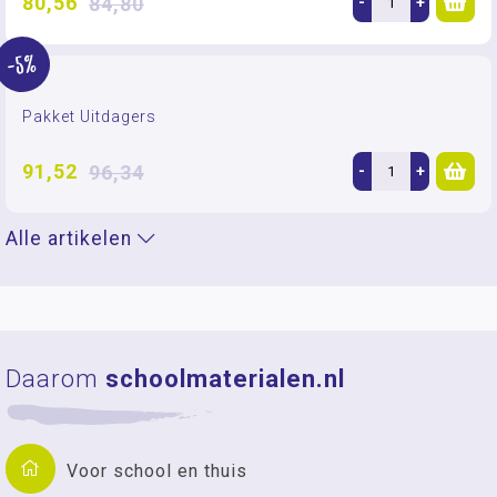
80,56
84,80
-
+
-5%
Pakket Uitdagers
91,52
96,34
-
+
Alle artikelen
Daarom
schoolmaterialen.nl
Voor school en thuis