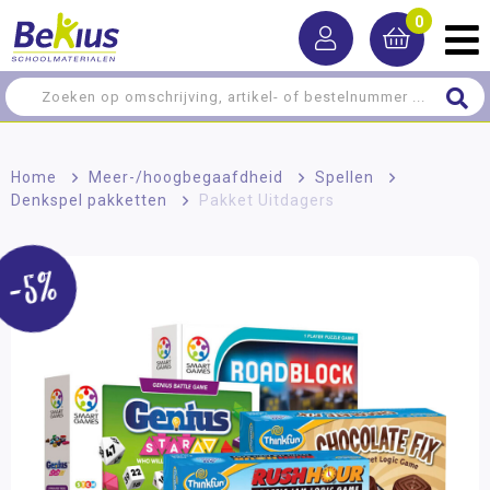
0
Home
>
Meer-/hoog­begaafdheid
>
Spellen
>
Denkspel pakketten
>
Pakket Uitdagers
-5%