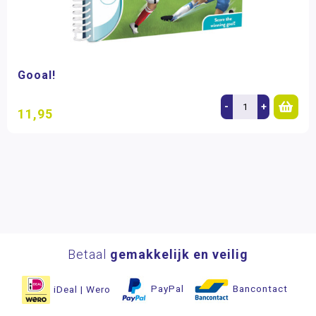
Gooal!
-
+
11,95
Betaal
gemakkelijk en veilig
iDeal | Wero
PayPal
Bancontact