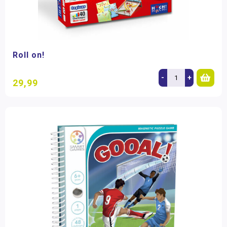
Roll on!
-
+
29,99