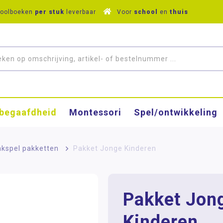
hoolboeken
per stuk
leverbaar
Voor
school
en
thuis
­begaafdheid
Montessori
Spel/ontwikkeling
kspel pakketten
>
Pakket Jonge Kinderen
Pakket Jon
Kinderen