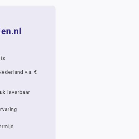
en.nl
uis
Nederland v.a. €
uk leverbaar
rvaring
ermijn