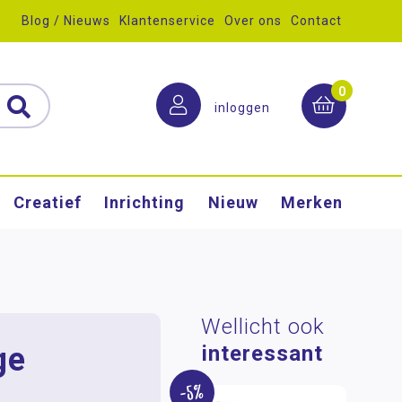
Blog / Nieuws
Klantenservice
Over ons
Contact
0
inloggen
Creatief
Inrichting
Nieuw
Merken
Wellicht ook
ge
interessant
-5%