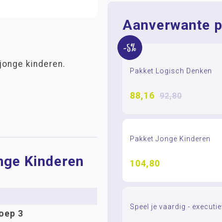
Aanverwante p
-5%
 jonge kinderen.
Pakket Logisch Denken
88,16
92,80
Pakket Jonge Kinderen
nge Kinderen
104,80
Speel je vaardig - executi
oep 3