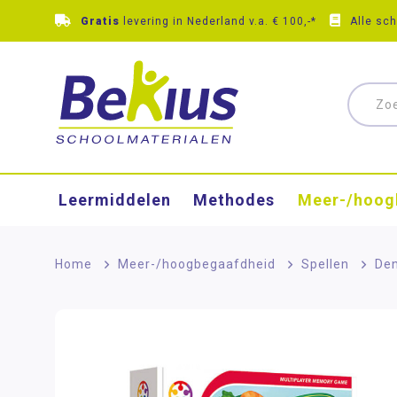
Gratis
levering in Nederland v.a. € 100,-*
Alle sc
Leermiddelen
Methodes
Meer-/hoog
Home
>
Meer-/hoog­begaafdheid
>
Spellen
>
Den