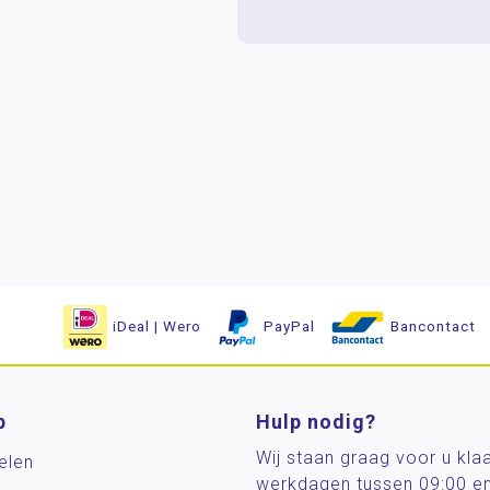
iDeal | Wero
PayPal
Bancontact
p
Hulp nodig?
Wij staan graag voor u kla
elen
werkdagen tussen 09:00 e