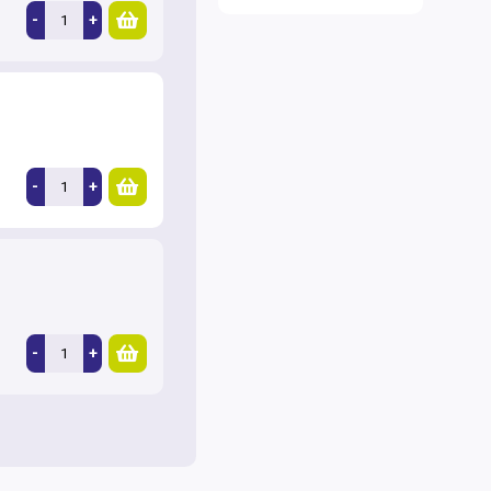
-
+
-
+
-
+