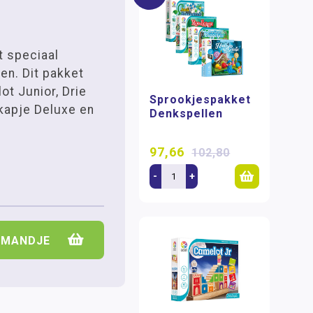
t speciaal
en. Dit pakket
ot Junior, Drie
Sprookjespakket
kapje Deluxe en
Denkspellen
97,66
102,80
-
+
LMANDJE