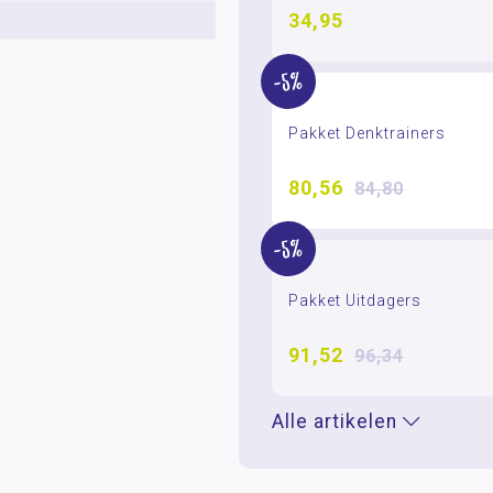
34,95
-5%
Pakket Denktrainers
80,56
84,80
-5%
Pakket Uitdagers
91,52
96,34
Alle artikelen