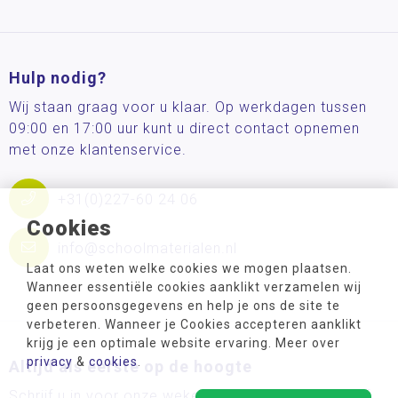
Hulp nodig?
Wij staan graag voor u klaar. Op werkdagen tussen
09:00 en 17:00 uur kunt u direct contact opnemen
met onze klantenservice.
+31(0)227-60 24 06
Cookies
info@schoolmaterialen.nl
Laat ons weten welke cookies we mogen plaatsen.
Wanneer essentiële cookies aanklikt verzamelen wij
geen persoonsgegevens en help je ons de site te
verbeteren. Wanneer je Cookies accepteren aanklikt
krijg je een optimale website ervaring. Meer over
privacy
&
cookies
.
Altijd als eerste op de hoogte
Schrijf u in voor onze wekelijkse nieuwsbrief en blijf