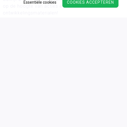
Essentiële cookies
COOKIES ACCEPTEREN
op de hoogte van acties en de nieuwste
ontwikkelingsmaterialen!
Wij verwerken uw persoonsgegevens conform ons
privacy
beleid.
Algemene voorwaarden
Privacy
Cookies