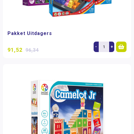
Pakket Uitdagers
-
+
91,52
96,34