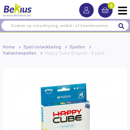
0
Home
>
Spel/ontwikkeling
>
Spellen
>
Vakantiespellen
>
Happy Cube Original - 6 pack