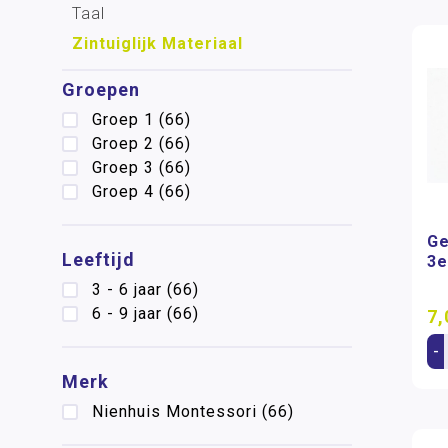
Taal
Zintuiglijk Materiaal
Groepen
Groep 1
(66)
Groep 2
(66)
Groep 3
(66)
Groep 4
(66)
Ge
Leeftijd
3e
3 - 6 jaar
(66)
6 - 9 jaar
(66)
7,
-
Merk
Nienhuis Montessori
(66)