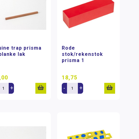
uine trap prisma
Rode
 blanke lak
stok/rekenstok
prisma 1
,00
18,75
+
-
+