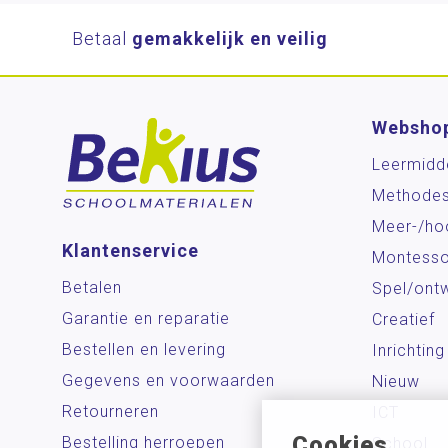
Betaal
gemakkelijk en veilig
Websho
Leermidd
Methode
Meer-/ho
Klantenservice
Montesso
Betalen
Spel/ontw
Garantie en reparatie
Creatief
Bestellen en levering
Inrichting
Gegevens en voorwaarden
Nieuw
Retourneren
ICT
Cookies
Bestelling herroepen
School