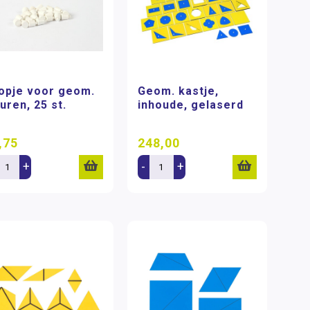
opje voor geom.
Geom. kastje,
uren, 25 st.
inhoude, gelaserd
,75
248,00
+
-
+