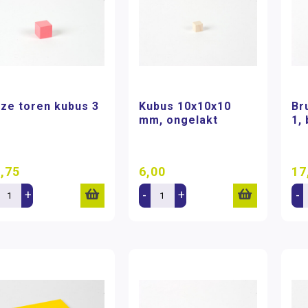
ze toren kubus 3
Kubus 10x10x10
Br
mm, ongelakt
1,
,75
6,00
17
+
-
+
-