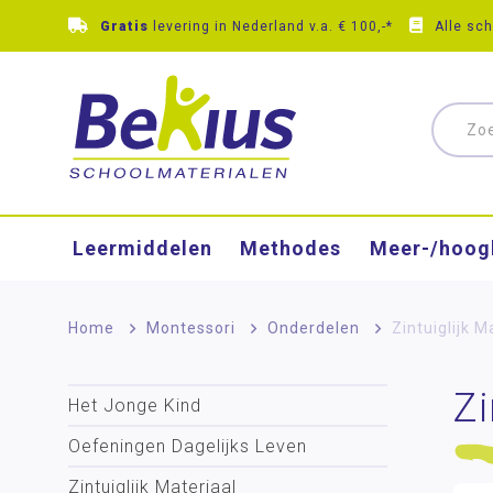
Gratis
levering in Nederland v.a. € 100,-*
Alle sc
Leermiddelen
Methodes
Meer-/hoog
Home
>
Montessori
>
Onderdelen
>
Zintuiglijk M
Zi
Het Jonge Kind
Oefeningen Dagelijks Leven
Zintuiglijk Materiaal