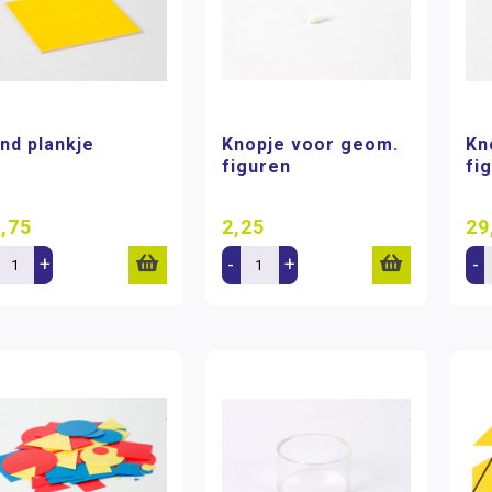
ind plankje
Knopje voor geom.
Kn
figuren
fig
,75
2,25
29
+
-
+
-