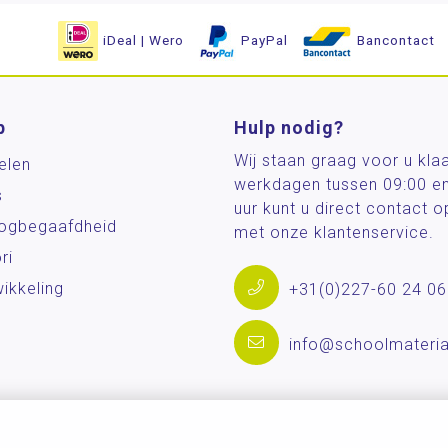
iDeal | Wero
PayPal
Bancontact
p
Hulp nodig?
Wij staan graag voor u kla
elen
werkdagen tussen 09:00 e
s
uur kunt u direct contact
og­begaafdheid
met onze klantenservice.
ri
ikkeling
+31(0)227-60 24 06
info@schoolmateria