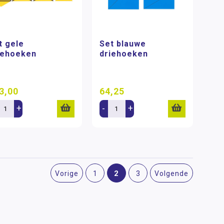
t gele
Set blauwe
iehoeken
driehoeken
3,00
64,25
+
-
+
2
Vorige
1
3
Volgende