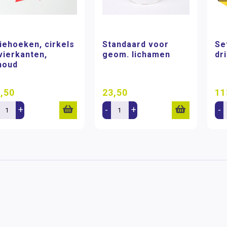
iehoeken, cirkels
Standaard voor
Se
vierkanten,
geom. lichamen
dr
houd
,50
23,50
11
+
-
+
-