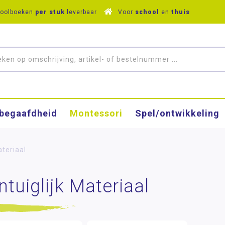
hoolboeken
per stuk
leverbaar
Voor
school
en
thuis
­begaafdheid
Montessori
Spel/ontwikkeling
ateriaal
ntuiglijk Materiaal