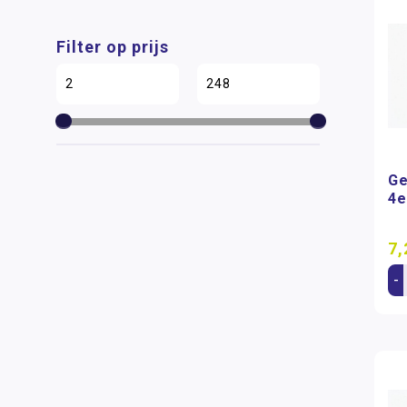
Filter op prijs
Ge
4e
7,
-