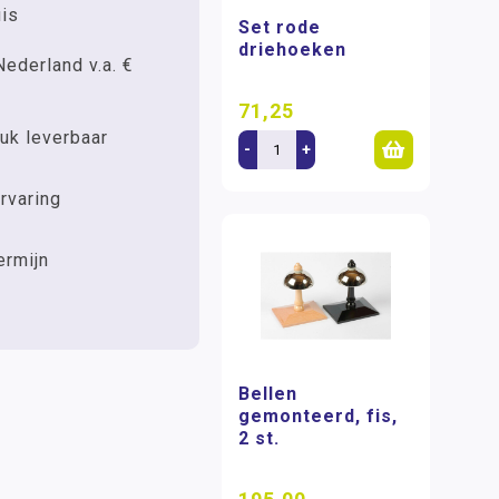
uis
Set rode
driehoeken
Nederland v.a. €
71,25
uk leverbaar
-
+
rvaring
ermijn
Bellen
gemonteerd, fis,
2 st.