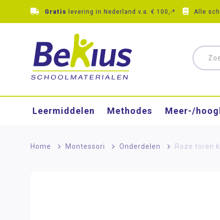
Gratis
levering in Nederland v.a. € 100,-*
Alle sc
Leermiddelen
Methodes
Meer-/hoog
Home
>
Montessori
>
Onderdelen
>
Roze toren 