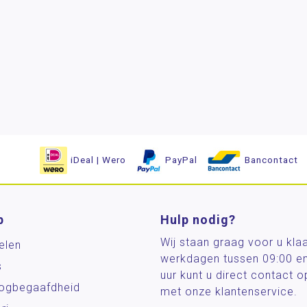
iDeal | Wero
PayPal
Bancontact
p
Hulp nodig?
Wij staan graag voor u kla
elen
werkdagen tussen 09:00 e
s
uur kunt u direct contact
og­begaafdheid
met onze klantenservice.