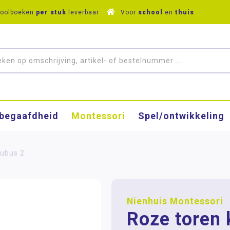
hoolboeken
per stuk
leverbaar
Voor
school
en
thuis
­begaafdheid
Montessori
Spel/ontwikkeling
kubus 2
Nienhuis Montessori
Roze toren 