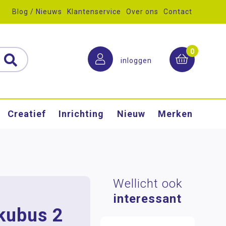
Blog / Nieuws
Klantenservice
Over ons
Contact
0
inloggen
Creatief
Inrichting
Nieuw
Merken
Wellicht ook
interessant
kubus 2