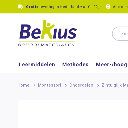
Gratis
levering in Nederland v.a. € 100,-*
Alle sc
Leermiddelen
Methodes
Meer-/hoog
Home
>
Montessori
>
Onderdelen
>
Zintuiglijk M