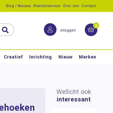
Blog / Nieuws
Klantenservice
Over ons
Contact
0
inloggen
Creatief
Inrichting
Nieuw
Merken
Wellicht ook
interessant
iehoeken