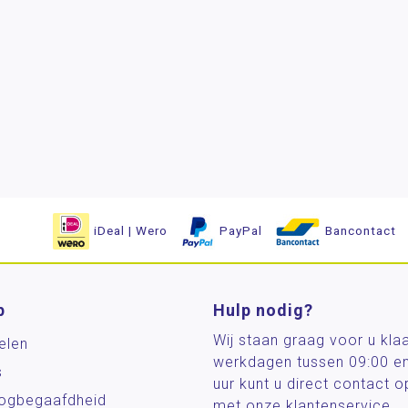
iDeal | Wero
PayPal
Bancontact
p
Hulp nodig?
Wij staan graag voor u kla
elen
werkdagen tussen 09:00 e
s
uur kunt u direct contact
og­begaafdheid
met onze klantenservice.