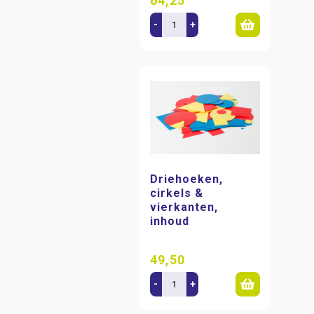
64,25
-
+
Driehoeken,
cirkels &
vierkanten,
inhoud
49,50
-
+