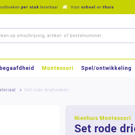
hoolboeken
per stuk
leverbaar
Voor
school
en
thuis
­begaafdheid
Montessori
Spel/ontwikkeling
ateriaal
>
Set rode driehoeken
Nienhuis Montessori
Set rode dr