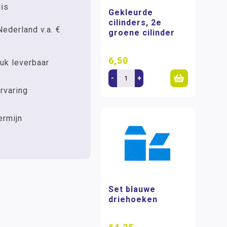
uis
Gekleurde
cilinders, 2e
Nederland v.a. €
groene cilinder
6,50
uk leverbaar
-
+
rvaring
ermijn
Set blauwe
driehoeken