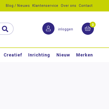
Blog / Nieuws
Klantenservice
Over ons
Contact
0
inloggen
Creatief
Inrichting
Nieuw
Merken