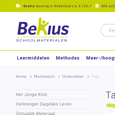
Gratis
levering in Nederland v.a. € 100,-*
Alle sc
Leermiddelen
Methodes
Meer-/hoog
Home
>
Montessori
>
Onderdelen
>
Taal
Ta
Het Jonge Kind
Oefeningen Dagelijks Leven
Zintuiglijk Materiaal