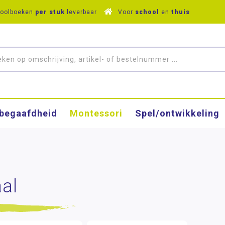
hoolboeken
per stuk
leverbaar
Voor
school
en
thuis
­begaafdheid
Montessori
Spel/ontwikkeling
al