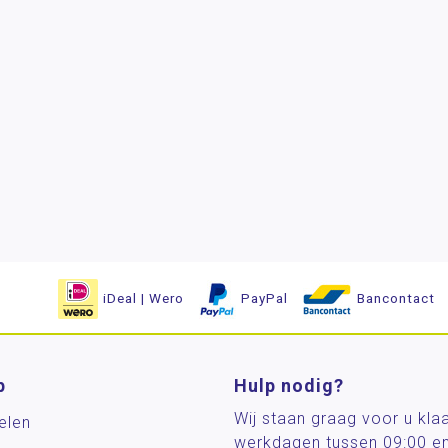
iDeal | Wero
PayPal
Bancontact
p
Hulp nodig?
Wij staan graag voor u kla
elen
werkdagen tussen 09:00 e