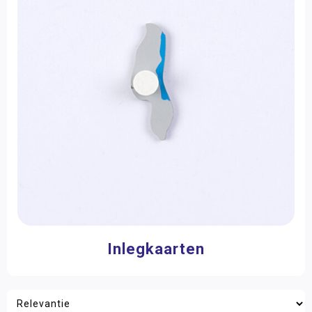
Leeftijd
Biologie
3 - 6 jaar
(2)
Aardrijkskunde
6 - 9 jaar
(2)
Kosmische educatie
Additioneel Materiaal
Merk
Meubilair
Nienhuis Montessori
(2)
Boeken
Onderdelen
Filter op prijs
Aardrijkskunde
Biologie
Rekenen
Inlegkaarten
Taal
Zintuiglijk Materiaal