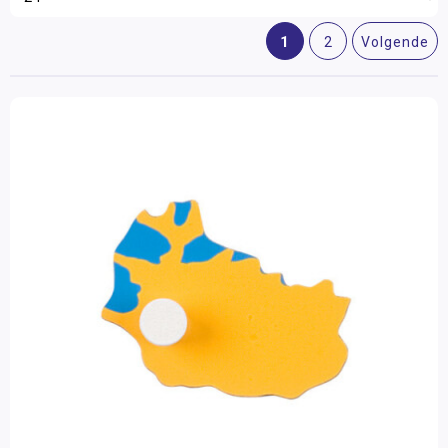
Leeftijd
Biologie
1
2
Volgende
3 - 6 jaar
(46)
Aardrijkskunde
6 - 9 jaar
(46)
Kosmische educatie
Additioneel Materiaal
Materiaalkeuze
Meubilair
Puzzels
(46)
Boeken
Merk
Onderdelen
Nienhuis Montessori
(46)
Aardrijkskunde
Biologie
Rekenen
Filter op prijs
Taal
Zintuiglijk Materiaal