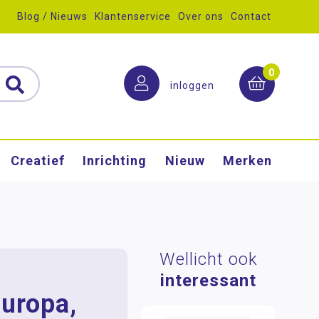
Blog / Nieuws
Klantenservice
Over ons
Contact
0
inloggen
Creatief
Inrichting
Nieuw
Merken
Wellicht ook
interessant
Europa,