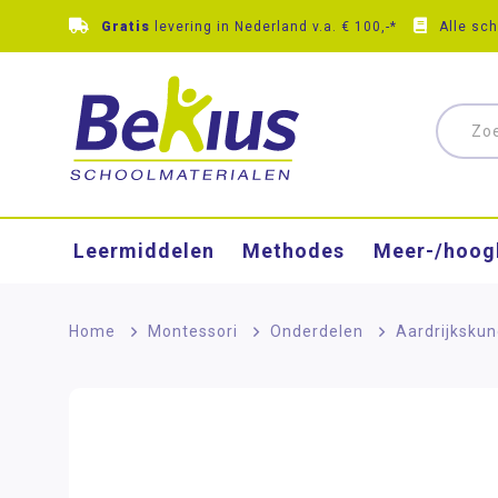
Gratis
levering in Nederland v.a. € 100,-*
Alle sc
Leermiddelen
Methodes
Meer-/hoog
Home
>
Montessori
>
Onderdelen
>
Aardrijksku