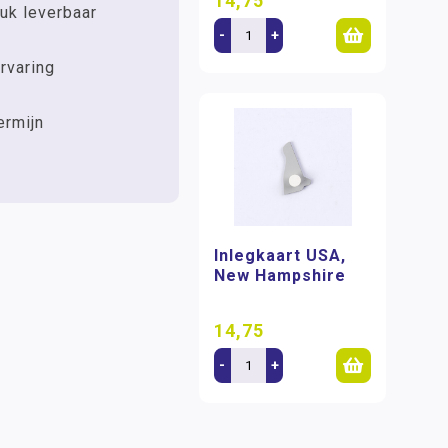
14,75
uk leverbaar
-
+
rvaring
ermijn
Inlegkaart USA,
New Hampshire
14,75
-
+