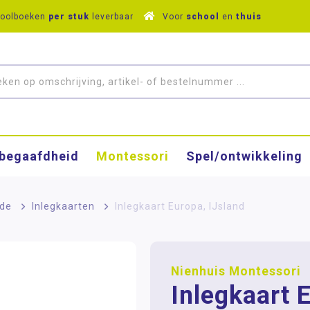
hoolboeken
per stuk
leverbaar
Voor
school
en
thuis
­begaafdheid
Montessori
Spel/ontwikkeling
nde
>
Inlegkaarten
>
Inlegkaart Europa, IJsland
Nienhuis Montessori
Inlegkaart 