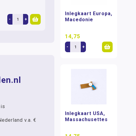
Inlegkaart Europa,
Macedonie
-
+
14,75
-
+
en.nl
uis
Inlegkaart USA,
Massachusettes
Nederland v.a. €