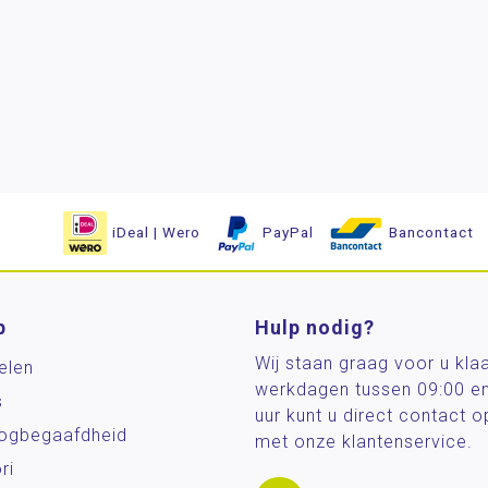
iDeal | Wero
PayPal
Bancontact
p
Hulp nodig?
Wij staan graag voor u kla
elen
werkdagen tussen 09:00 e
s
uur kunt u direct contact
og­begaafdheid
met onze klantenservice.
ri