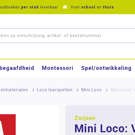
hoolboeken
per stuk
leverbaar
Voor
school
en
thuis
­begaafdheid
Montessori
Spel/ontwikkeling
elmaterialen
>
Loco leerspellen
>
Mini Loco
>
Mini Loco: 
Zwijsen
Mini Loco: V