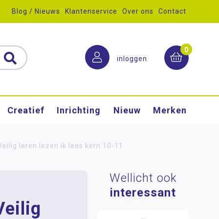
Blog / Nieuws
Klantenservice
Over ons
Contact
0
inloggen
Creatief
Inrichting
Nieuw
Merken
Veilig leren lezen ik lees kern 10-11
Wellicht ook
interessant
eilig