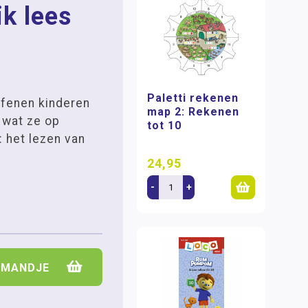
ik lees
Paletti rekenen
efenen kinderen
map 2: Rekenen
 wat ze op
tot 10
 het lezen van
24,95
-
+
LMANDJE