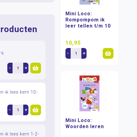
Mini Loco:
Rompompom ik
leer tellen t/m 10
roducten
10,95
rs
-
+
-
+
en ik lees kern 10-
-
+
Mini Loco:
Woorden leren
en ik lees kern 1-2-