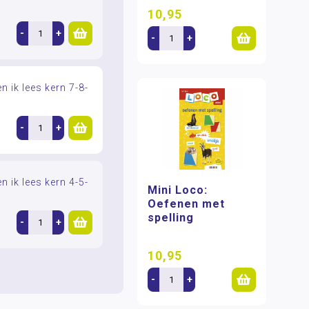
10,95
-
+
-
+
en ik lees kern 7-8-
-
+
en ik lees kern 4-5-
Mini Loco:
Oefenen met
spelling
-
+
10,95
-
+