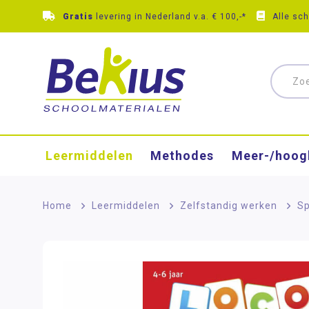
Gratis
levering in Nederland v.a. € 100,-*
Alle sc
Leermiddelen
Methodes
Meer-/hoog
Home
>
Leermiddelen
>
Zelfstandig werken
>
Sp