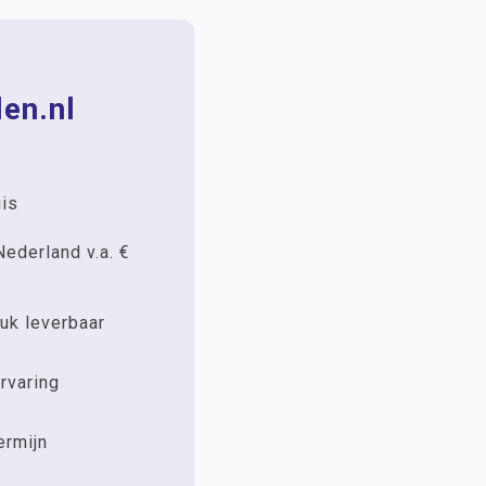
en.nl
uis
Nederland v.a. €
uk leverbaar
rvaring
ermijn