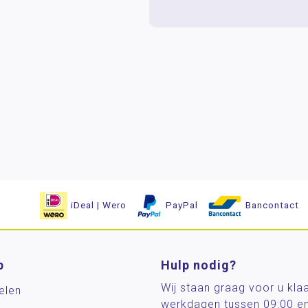
iDeal | Wero
PayPal
Bancontact
p
Hulp nodig?
Wij staan graag voor u kla
elen
werkdagen tussen 09:00 e