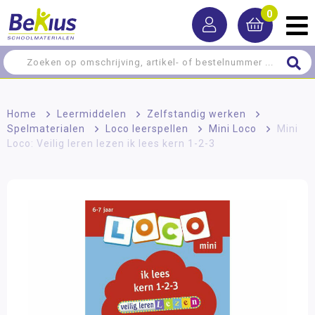
0
Home
>
Leermiddelen
>
Zelfstandig werken
>
Spelmaterialen
>
Loco leerspellen
>
Mini Loco
>
Mini
Loco: Veilig leren lezen ik lees kern 1-2-3