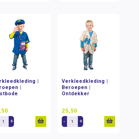
rkleedkleding |
Verkleedkleding |
roepen |
Beroepen |
stbode
Ontdekker
,50
25,50
+
-
+