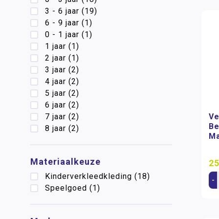
3 - 6 jaar
(19)
6 - 9 jaar
(1)
0 - 1 jaar
(1)
1 jaar
(1)
2 jaar
(1)
3 jaar
(2)
4 jaar
(2)
5 jaar
(2)
6 jaar
(2)
Ve
7 jaar
(2)
Be
8 jaar
(2)
Ma
Materiaalkeuze
25
Kinderverkleedkleding
(18)
-
Speelgoed
(1)