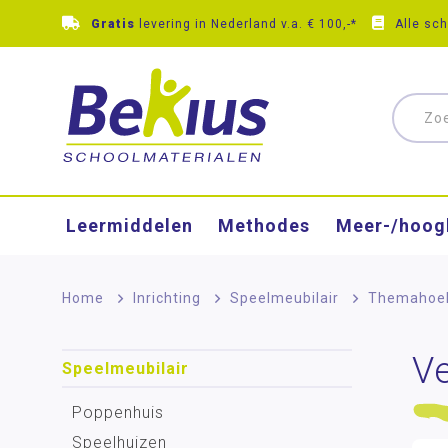
Gratis
levering in Nederland v.a. € 100,-*
Alle sc
Leermiddelen
Methodes
Meer-/hoog
Home
>
Inrichting
>
Speelmeubilair
>
Themahoe
Ve
Speelmeubilair
Poppenhuis
Speelhuizen