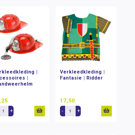
rkleedkleding |
Verkleedkleding |
cessoires |
Fantasie | Ridder
andweerhelm
,25
17,50
+
-
+