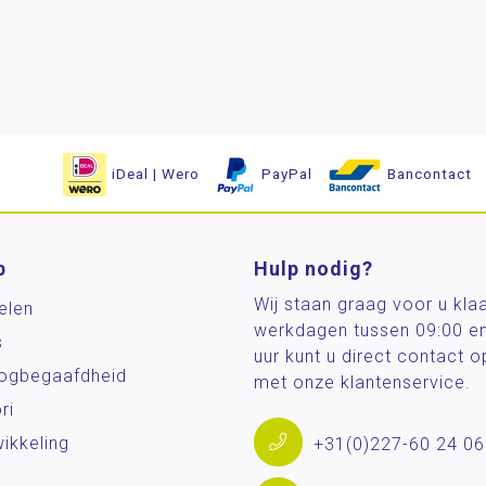
iDeal | Wero
PayPal
Bancontact
p
Hulp nodig?
Wij staan graag voor u kla
elen
werkdagen tussen 09:00 e
s
uur kunt u direct contact
og­begaafdheid
met onze klantenservice.
ri
ikkeling
+31(0)227-60 24 06