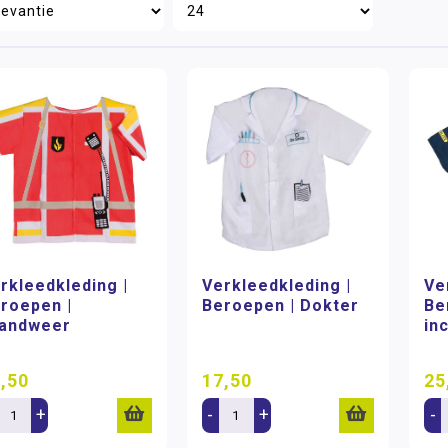
rkleedkleding |
Verkleedkleding |
Ve
roepen |
Beroepen | Dokter
Be
andweer
inc
,50
17,50
25
+
-
+
-