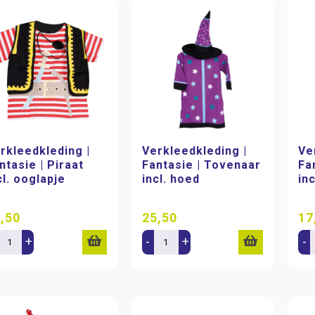
rkleedkleding |
Verkleedkleding |
Ve
ntasie | Piraat
Fantasie | Tovenaar
Fa
cl. ooglapje
incl. hoed
in
,50
25,50
17
+
-
+
-