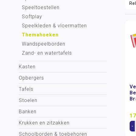
Speeltoestellen
Softplay
Speelkleden & vloermatten
Themahoeken
Wandspeelborden
Zand- en watertafels
Kasten
Opbergers
Ve
Tafels
Be
Br
Stoelen
Banken
17
Krukken en zitzakken
-
Schoolborden & toebehoren