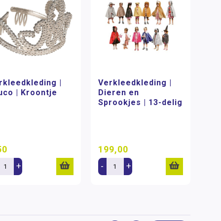
rkleedkleding |
Verkleedkleding |
uco | Kroontje
Dieren en
Sprookjes | 13-delig
50
199,00
+
-
+