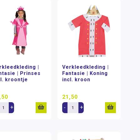
rkleedkleding |
Verkleedkleding |
ntasie | Prinses
Fantasie | Koning
cl. kroontje
incl. kroon
,50
21,50
+
-
+