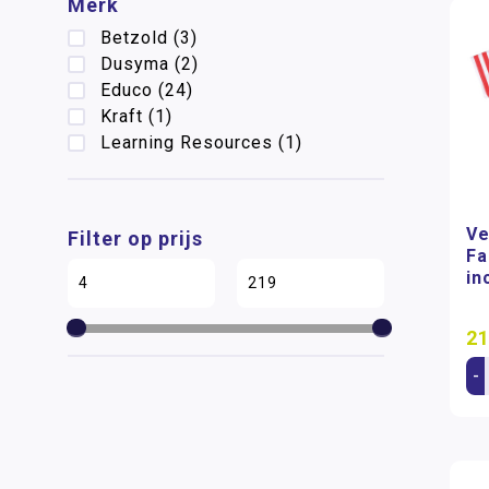
Merk
Betzold
(3)
Dusyma
(2)
Educo
(24)
Kraft
(1)
Learning Resources
(1)
Ve
Filter op prijs
Fa
in
21
-