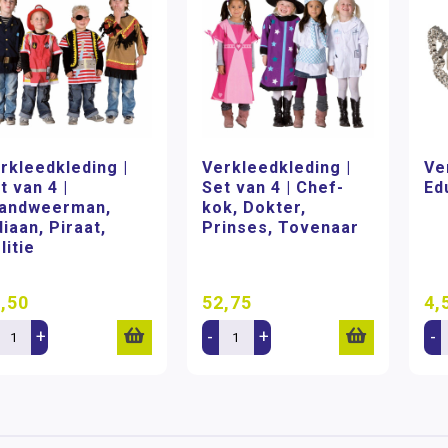
rkleedkleding |
Verkleedkleding |
Ve
t van 4 |
Set van 4 | Chef-
Ed
andweerman,
kok, Dokter,
diaan, Piraat,
Prinses, Tovenaar
litie
,50
52,75
4,
+
-
+
-