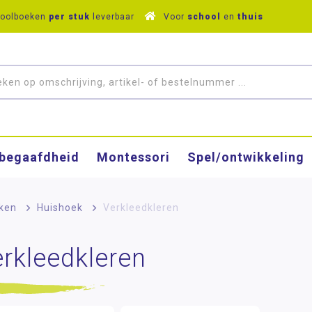
hoolboeken
per stuk
leverbaar
Voor
school
en
thuis
­begaafdheid
Montessori
Spel/ontwikkeling
ken
>
Huishoek
>
Verkleedkleren
rkleedkleren