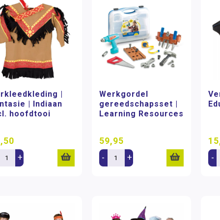
rkleedkleding |
Werkgordel
Ve
ntasie | Indiaan
gereedschapsset |
Ed
cl. hoofdtooi
Learning Resources
,50
59,95
15
+
-
+
-