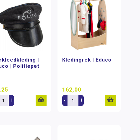
rkleedkleding |
Kledingrek | Educo
uco | Politiepet
,25
162,00
+
-
+