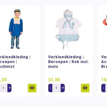
rkleedkleding |
Verkleedkleding |
Ve
roepen |
Beroepen | Kok incl.
Ac
chinist
muts
Br
,25
21,50
10
+
-
+
-