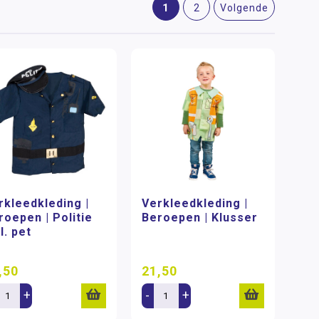
1
2
Volgende
rkleedkleding |
Verkleedkleding |
roepen | Politie
Beroepen | Klusser
l. pet
,50
21,50
+
-
+