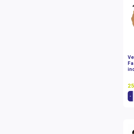
Ve
Fa
in
25
-