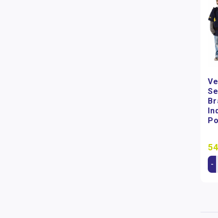
Ve
Se
Br
In
Po
54
-