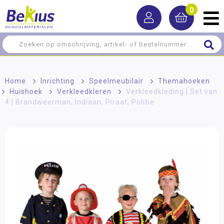
0
Home
>
Inrichting
>
Speelmeubilair
>
Themahoeken
>
Huishoek
>
Verkleedkleren
>
Verkleedkleding | Set van
4 | Brandweerman, Indiaan, Piraat, Politie