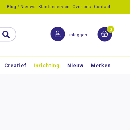
Blog / Nieuws
Klantenservice
Over ons
Contact
0
inloggen
Creatief
Inrichting
Nieuw
Merken