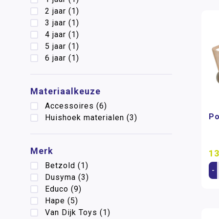
2 jaar
(1)
3 jaar
(1)
4 jaar
(1)
5 jaar
(1)
6 jaar
(1)
Materiaalkeuze
Accessoires
(6)
Po
Huishoek materialen
(3)
Merk
13
Betzold
(1)
-
Dusyma
(3)
Educo
(9)
Hape
(5)
Van Dijk Toys
(1)