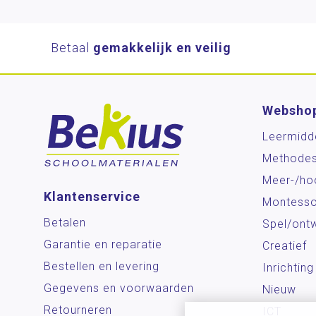
Betaal
gemakkelijk en veilig
Websho
Leermidd
Methode
Meer-/ho
Klantenservice
Montesso
Betalen
Spel/ontw
Garantie en reparatie
Creatief
Bestellen en levering
Inrichting
Gegevens en voorwaarden
Nieuw
Retourneren
ICT