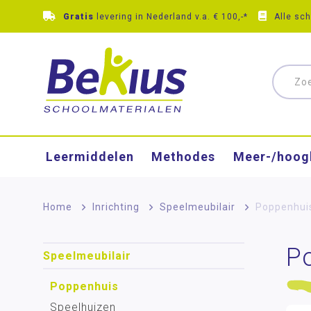
Gratis
levering in Nederland v.a. € 100,-*
Alle sc
Leermiddelen
Methodes
Meer-/hoog
Home
>
Inrichting
>
Speelmeubilair
>
Poppenhui
P
Speelmeubilair
Poppenhuis
Speelhuizen