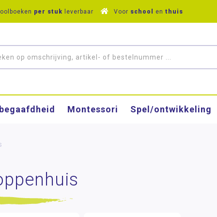
hoolboeken
per stuk
leverbaar
Voor
school
en
thuis
­begaafdheid
Montessori
Spel/ontwikkeling
s
oppenhuis