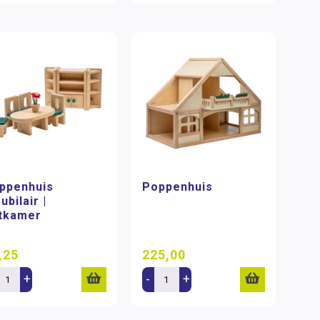
ppenhuis
Poppenhuis
ubilair |
tkamer
,25
225,00
+
-
+