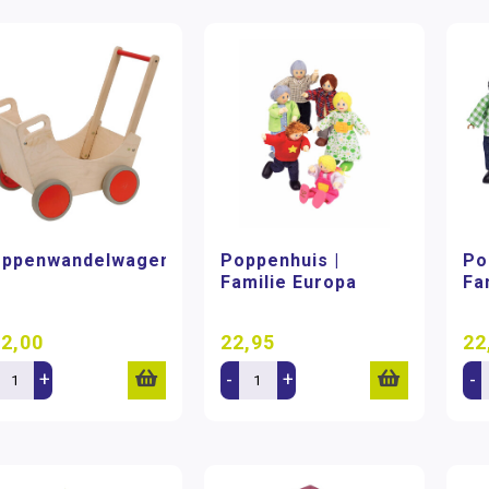
ppenwandelwagen
Poppenhuis |
Po
Familie Europa
Fa
2,00
22,95
22
+
-
+
-