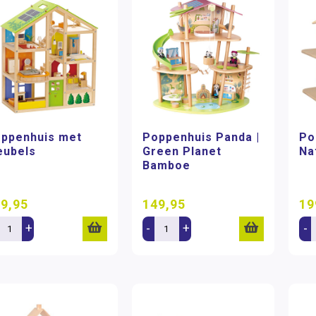
ppenhuis met
Poppenhuis Panda |
Po
ubels
Green Planet
Na
Bamboe
9,95
149,95
19
+
-
+
-