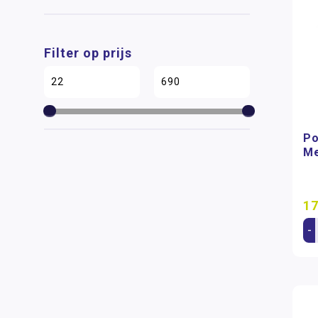
Filter op prijs
Po
Me
17
-