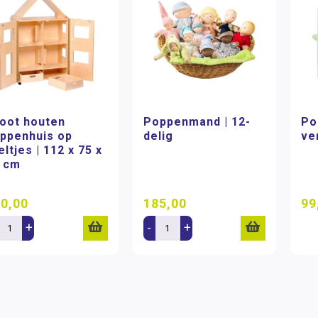
oot houten
Poppenmand | 12-
Po
ppenhuis op
delig
ve
eltjes | 112 x 75 x
 cm
0,00
185,00
99
+
-
+