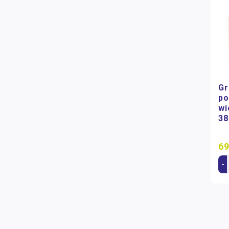
Gr
po
wi
38
69
-