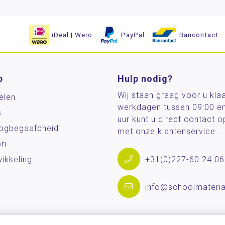
iDeal | Wero
PayPal
Bancontact
p
Hulp nodig?
Wij staan graag voor u kla
elen
werkdagen tussen 09:00 e
s
uur kunt u direct contact
og­begaafdheid
met onze klantenservice.
ri
ikkeling
+31(0)227-60 24 06
info@schoolmateria