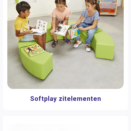
Themahoeken
Wandspeelborden
Zand- en watertafels
Kasten
Opbergers
Tafels
Stoelen
Banken
Krukken en zitzakken
Softplay zitelementen
Schoolborden & toebehoren
Ruimteverdelers
Aankleding en sfeer