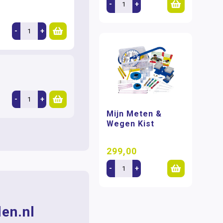
-
+
-
+
-
+
Mijn Meten &
Wegen Kist
299,00
-
+
en.nl