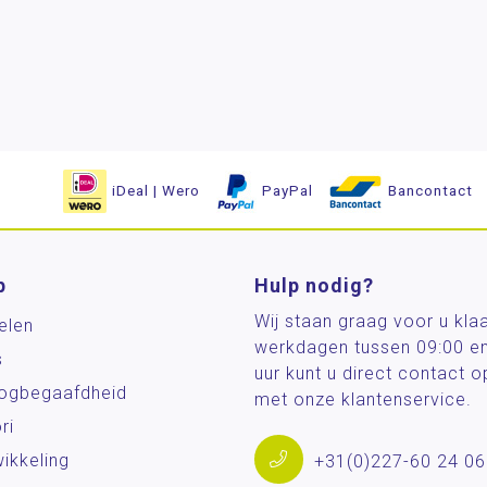
iDeal | Wero
PayPal
Bancontact
p
Hulp nodig?
Wij staan graag voor u kla
elen
werkdagen tussen 09:00 e
s
uur kunt u direct contact
og­begaafdheid
met onze klantenservice.
ri
ikkeling
+31(0)227-60 24 06