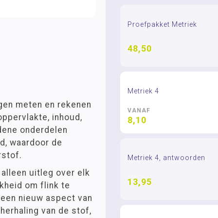
Proefpakket Metriek
48,50
Metriek 4
ngen meten en rekenen
VANAF
oppervlakte, inhoud,
8,10
idene onderdelen
ld, waardoor de
rstof.
Metriek 4, antwoorden
alleen uitleg over elk
13,95
kheid om flink te
 een nieuw aspect van
herhaling van de stof,