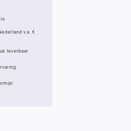
uis
Nederland v.a. €
uk leverbaar
rvaring
ermijn