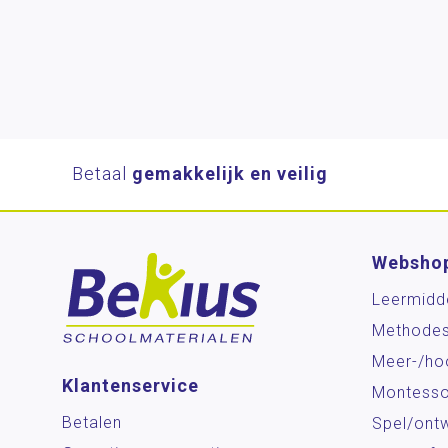
Betaal
gemakkelijk en veilig
Websho
Leermidd
Methode
Meer-/ho
Klantenservice
Montesso
Betalen
Spel/ontw