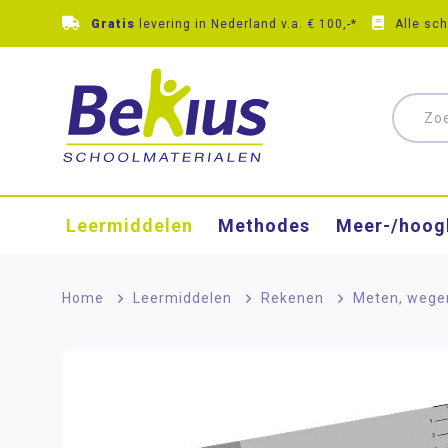
Gratis
levering in Nederland v.a. € 100,-*
Alle sc
Leermiddelen
Methodes
Meer-/hoog
Home
>
Leermiddelen
>
Rekenen
>
Meten, wege