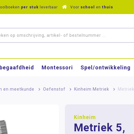
hoolboeken
per stuk
leverbaar
Voor
school
en
thuis
­begaafdheid
Montessori
Spel/ontwikkeling
n en meetkunde
>
Oefenstof
>
Kinheim Metriek
>
Metrie
Kinheim
Metriek 5,