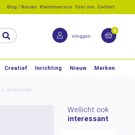
Blog / Nieuws
Klantenservice
Over ons
Contact
0
inloggen
Creatief
Inrichting
Nieuw
Merken
k 5, antwoorden
Wellicht ook
interessant