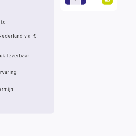
uis
Nederland v.a. €
uk leverbaar
rvaring
ermijn