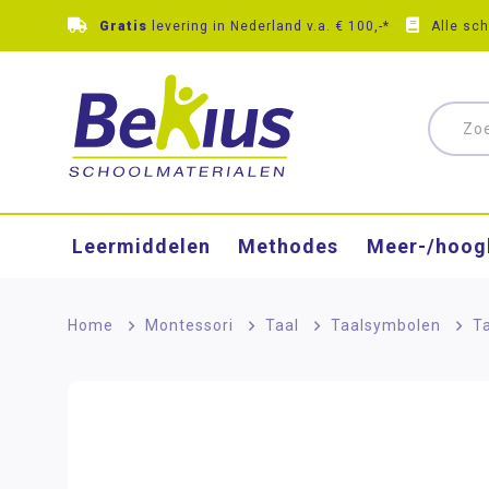
Gratis
levering in Nederland v.a. € 100,-*
Alle sc
Leermiddelen
Methodes
Meer-/hoog
Home
>
Montessori
>
Taal
>
Taalsymbolen
>
T