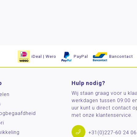
iDeal | Wero
PayPal
Bancontact
p
Hulp nodig?
Wij staan graag voor u kla
elen
werkdagen tussen 09:00 e
s
uur kunt u direct contact
og­begaafdheid
met onze klantenservice.
ri
ikkeling
+31(0)227-60 24 06