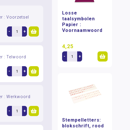
Losse
r : Voorzetsel
taalsymbolen
Papier :
Voornaamwoord
-
+
4,25
-
+
r : Telwoord
-
+
er : Werkwoord
-
+
Stempelletters:
blokschrift, rood