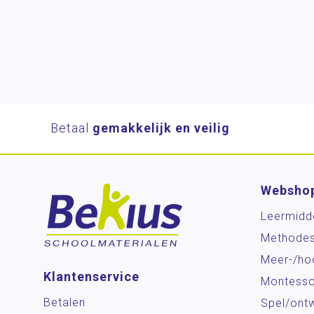
Betaal
gemakkelijk en veilig
Websho
Leermidd
Methode
Meer-/ho
Klantenservice
Montesso
Betalen
Spel/ontw