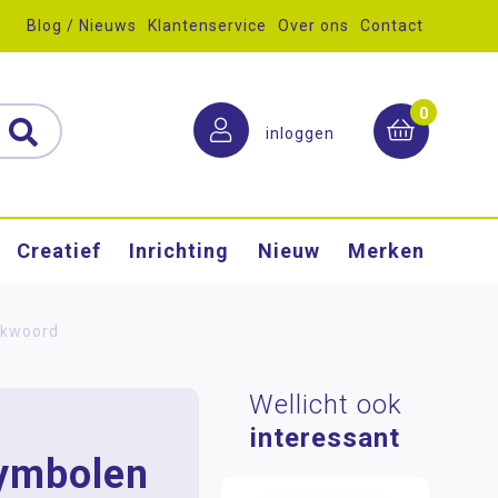
Blog / Nieuws
Klantenservice
Over ons
Contact
0
inloggen
Creatief
Inrichting
Nieuw
Merken
rkwoord
Wellicht ook
interessant
symbolen