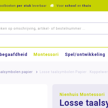
hoolboeken
per stuk
leverbaar
Voor
school
en
thuis
­begaafdheid
Montessori
Spel/ontwikkeling
aalsymbolen papier
>
Losse taalsymbolen Papier : Koppelwe
Nienhuis Montessori
Losse taal