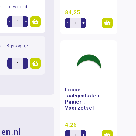
r : Lidwoord
84,25
-
+
-
+
 : Bijvoeglijk
-
+
Losse
taalsymbolen
Papier :
Voorzetsel
4,25
en.nl
-
+