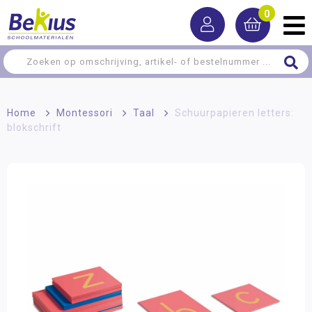
0
Home
>
Montessori
>
Taal
>
Schuurpapieren letters:
blokschrift