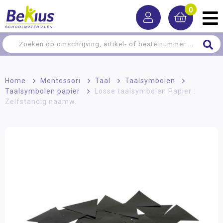
0
Home
>
Montessori
>
Taal
>
Taalsymbolen
>
Taalsymbolen papier
>
Losse taalsymbolen Papier :
Zelfstandig naamw.