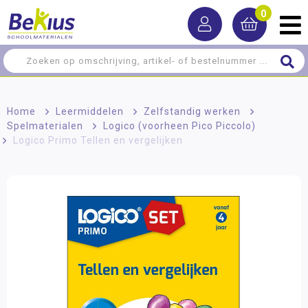
0
Home
>
Leermiddelen
>
Zelfstandig werken
>
Spelmaterialen
>
Logico (voorheen Pico Piccolo)
>
Logico Primo Tellen en vergelijken