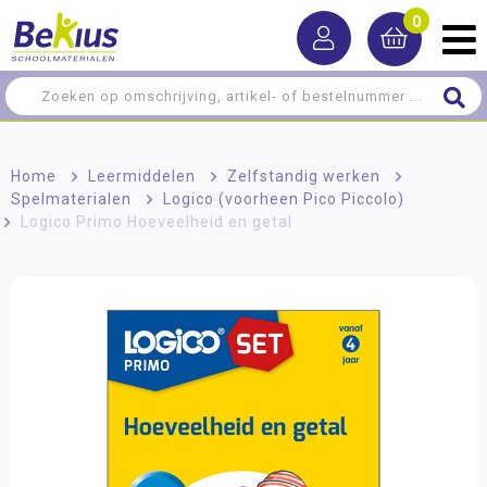
0
Home
>
Leermiddelen
>
Zelfstandig werken
>
Spelmaterialen
>
Logico (voorheen Pico Piccolo)
>
Logico Primo Hoeveelheid en getal