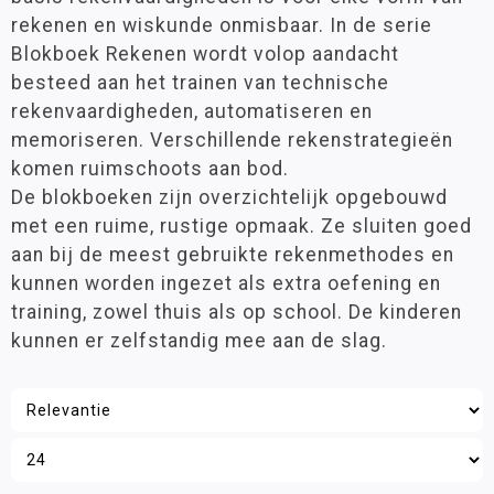
Groep 8
(3)
rekenen en wiskunde onmisbaar. In de serie
Spelmaterialen
Blokboek Rekenen wordt volop aandacht
Ajodakt
besteed aan het trainen van technische
Leeftijd
rekenvaardigheden, automatiseren en
Kinheim
6 - 9 jaar
(7)
memoriseren. Verschillende rekenstrategieën
Klassenmanagement
9 - 12 jaar
(7)
komen ruimschoots aan bod.
Oefenstof
De blokboeken zijn overzichtelijk opgebouwd
Paletti
met een ruime, rustige opmaak. Ze sluiten goed
Materiaalkeuze
Rekenen
aan bij de meest gebruikte rekenmethodes en
Antwoordenboeken
(6)
Stenvert
kunnen worden ingezet als extra oefening en
Pakketten
(1)
training, zowel thuis als op school. De kinderen
Taal
Werkboeken
(7)
kunnen er zelfstandig mee aan de slag.
Techniek
Merk
Wereldoriëntatie
Kinheim
(13)
STEAM
Engels