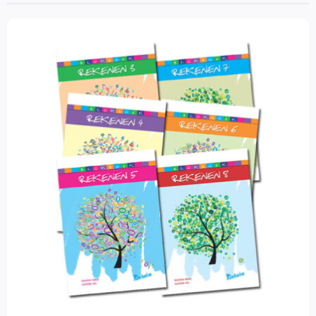
Filter op prijs
Wetenschap en techniek
Sociaal-emotionele ontwikkeling
Posters en onderleggers
Beloningsmateriaal
Mens & Maatschappij
Bewegend leren
Kunstzinnige vorming
Zorg