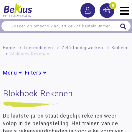
0
Home
>
Leermiddelen
>
Zelfstandig werken
>
Kinheim
>
Blokboek Rekenen
Menu
Filters
Rekenen
Blokboek Rekenen
Groepen
Taal
Groep 3
(3)
Groep 4
(3)
Lezen
Groep 5
(3)
De laatste jaren staat degelijk rekenen weer
Schrijven
Groep 6
(3)
volop in de belangstelling. Het trainen van de
Groep 7
(3)
basis rekenvaardigheden is voor elke vorm van
Zelfstandig werken