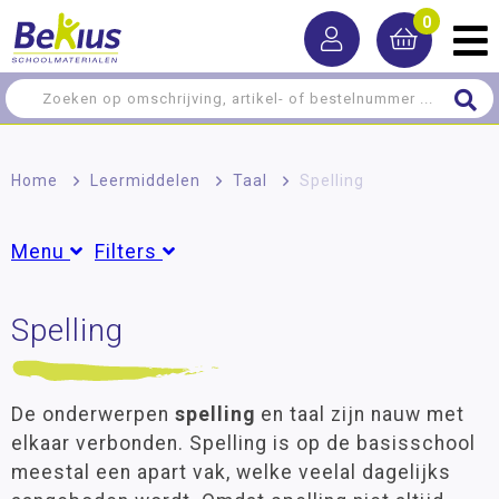
0
Home
>
Leermiddelen
>
Taal
>
Spelling
Menu
Filters
Rekenen
Spelling
Groepen
Taal
Groep 2
(2)
Groep 3
(21)
Woordenschat
Groep 4
(32)
De onderwerpen
spelling
en taal zijn nauw met
Spelling
Groep 5
(29)
elkaar verbonden. Spelling is op de basisschool
Groep 6
(21)
NT2 - Nederlands als tweede taal
meestal een apart vak, welke veelal dagelijks
Groep 7
(20)