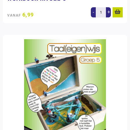
-
+
6,99
VANAF