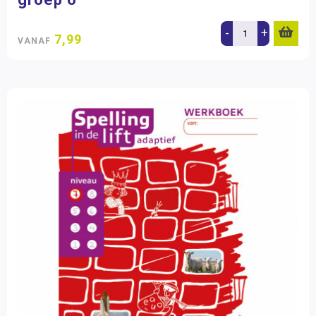
-
+
7,99
VANAF