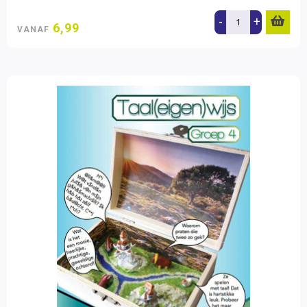
-
+
6,99
VANAF