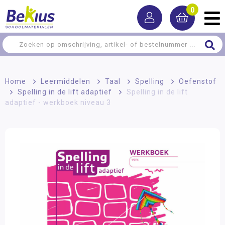
0
Home
>
Leermiddelen
>
Taal
>
Spelling
>
Oefenstof
>
Spelling in de lift adaptief
>
Spelling in de lift
adaptief - werkboek niveau 3