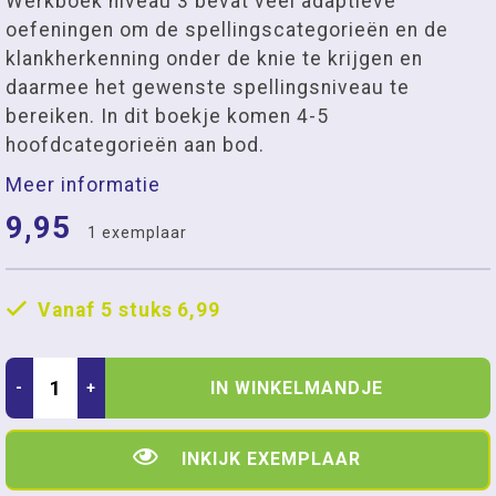
Werkboek niveau 3 bevat veel adaptieve
oefeningen om de spellingscategorieën en de
klankherkenning onder de knie te krijgen en
daarmee het gewenste spellingsniveau te
bereiken. In dit boekje komen 4-5
hoofdcategorieën aan bod.
Meer informatie
9,95
1 exemplaar
Vanaf 5 stuks
6,99
IN WINKELMANDJE
-
+
INKIJK EXEMPLAAR