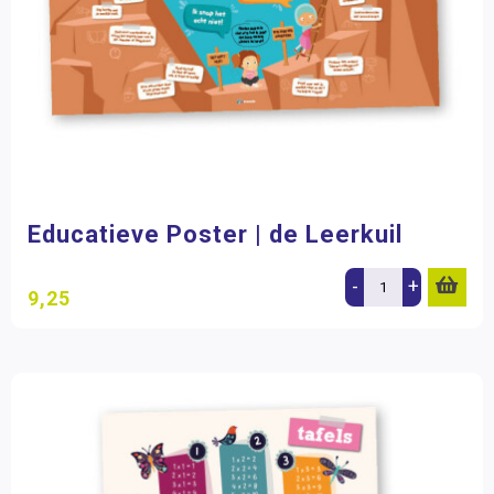
Deltas
(12)
Bewegend leren
Lesmaatje
(2)
Kunstzinnige vorming
Zorg
Filter op prijs
Educatieve Poster | de Leerkuil
-
+
9,25