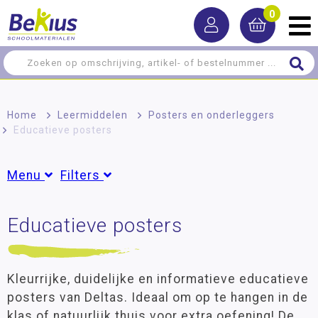
0
Home
>
Leermiddelen
>
Posters en onderleggers
>
Educatieve posters
Menu
Filters
Rekenen
Educatieve posters
Groepen
Taal
Groep 1
(1)
Groep 3
(1)
Lezen
Groep 4
(3)
Kleurrijke, duidelijke en informatieve educatieve
Schrijven
Groep 5
(4)
posters van Deltas. Ideaal om op te hangen in de
Groep 6
(7)
klas of natuurlijk thuis voor extra oefening! De
Zelfstandig werken