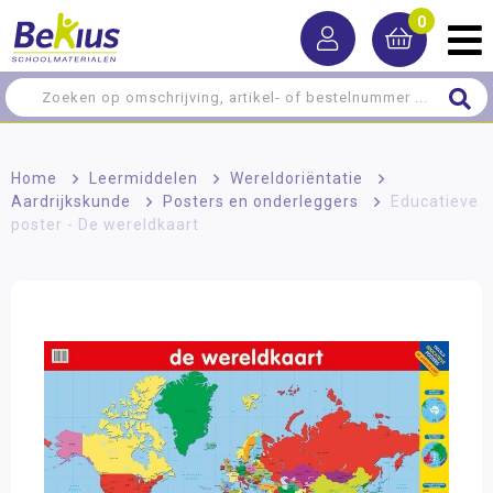
0
Home
>
Leermiddelen
>
Wereldoriëntatie
>
Aardrijkskunde
>
Posters en onderleggers
>
Educatieve
poster - De wereldkaart