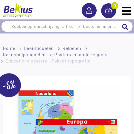
0
Home
>
Leermiddelen
>
Rekenen
>
Rekenhulpmiddelen
>
Posters en onderleggers
>
Educatieve posters - Pakket topografie
-5%