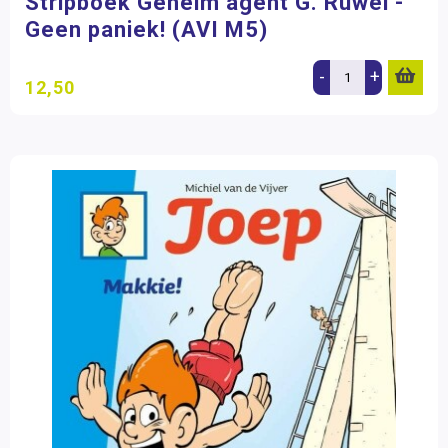
Stripboek Geheim agent G. Ruwel -
Geen paniek! (AVI M5)
-
+
12,50