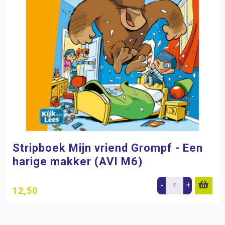
Stripboek Mijn vriend Grompf - Een
harige makker (AVI M6)
-
+
12,50