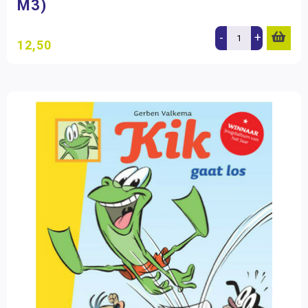
M3)
-
+
12,50