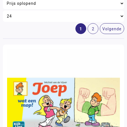
Toon meer
Wereldoriëntatie
Merk
STEAM
Kijk en Lees
(36)
1
2
Volgende
Engels
Wetenschap en techniek
Filter op prijs
Sociaal-emotionele ontwikkeling
Posters en onderleggers
Beloningsmateriaal
Mens & Maatschappij
Bewegend leren
Kunstzinnige vorming
Zorg