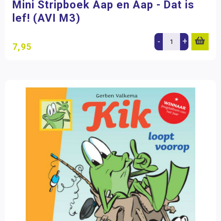
Mini Stripboek Aap en Aap - Dat is
lef! (AVI M3)
-
+
7,95