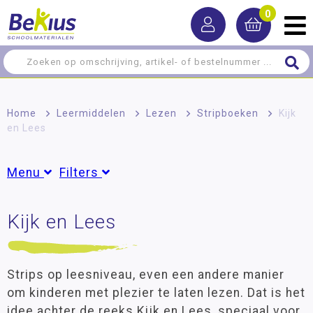
0
Home
>
Leermiddelen
>
Lezen
>
Stripboeken
>
Kijk
en Lees
Menu
Filters
Rekenen
Kijk en Lees
Groepen
Taal
Groep 3
(14)
Groep 4
(11)
Lezen
Groep 5
(9)
Strips op leesniveau, even een andere manier
Groep 6
(7)
Dyslexie
om kinderen met plezier te laten lezen. Dat is het
Groep 7
(6)
idee achter de reeks Kijk en Lees, speciaal voor
Informatief lezen