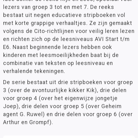
lezers van groep 3 tot en met 7. De reeks
Kinheim
bestaat uit negen educatieve stripboeken vol
Leeftijd
Leesboeken
met korte grappige verhaaltjes. Ze zijn gemaakt
Leesparade
6 - 9 jaar
(16)
volgens de Cito-richtlijnen voor veilig leren lezen
9 - 12 jaar
(5)
Oefenstof
en richten zich op de leesniveaus AVI Start t/m
Leesspellen
E6. Naast beginnende lezers hebben ook
kinderen met leesmoeilijkheden baat bij de
Prentenboeken
Materiaalkeuze
combinatie van teksten op leesniveau en
Stenvert
Pakket
(4)
verhalende tekeningen.
Strip- en prentenboeken
(36)
Stripboeken
De serie bestaat uit drie stripboeken voor groep
TekstVaardig
3 (over de avontuurlijke kikker Kik), drie delen
ZomerTOPboeken
Leesniveau
voor groep 4 (over het eigenwijze jongetje
Hulpmiddelen
AVI E3
(10)
Joep), drie delen voor groep 5 (over Geheim
AVI E4
(8)
Zorg
agent G. Ruwel) en drie delen voor groep 6 (over
AVI E5
(8)
Arthur en Grompf).
Schrijven
AVI E6
(5)
AVI E7
(3)
Zelfstandig werken