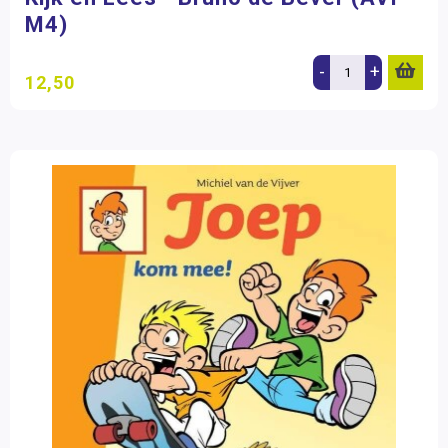
M4)
-
+
12,50