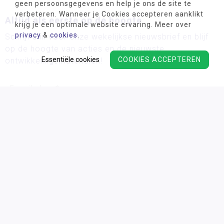
geen persoonsgegevens en help je ons de site te
verbeteren. Wanneer je Cookies accepteren aanklikt
Altijd als eerste op de hoogte
krijg je een optimale website ervaring. Meer over
privacy
&
cookies
.
Schrijf u in voor onze wekelijkse nieuwsbrief en blijf
op de hoogte van acties en de nieuwste
Essentiële cookies
COOKIES ACCEPTEREN
ontwikkelingsmaterialen!
Wij verwerken uw persoonsgegevens conform ons
privacy
beleid.
Algemene voorwaarden