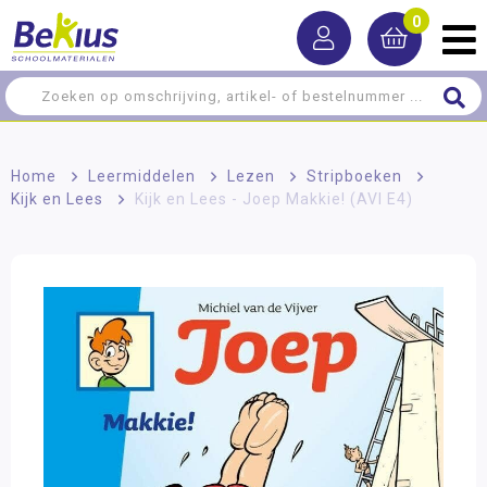
0
Home
>
Leermiddelen
>
Lezen
>
Stripboeken
>
Kijk en Lees
>
Kijk en Lees - Joep Makkie! (AVI E4)