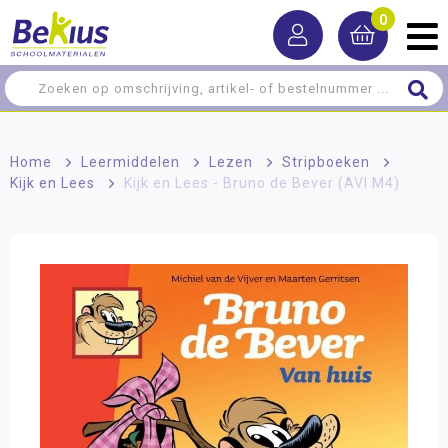
0
Home
>
Leermiddelen
>
Lezen
>
Stripboeken
>
Kijk en Lees
>
Kijk en Lees - Bruno de Bever (AVI M4)