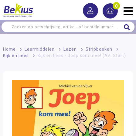
0
Home
>
Leermiddelen
>
Lezen
>
Stripboeken
>
Kijk en Lees
>
Kijk en Lees - Joep kom mee! (AVI Start)