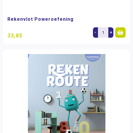
Rekenvlot Poweroefening
-
+
33,85